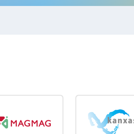
IRお問い合わせ
免責事項
事業
社外アドバイザー
旅行業者取扱額
プロフィール
（観光庁公表）
HRコンサルティング事業
航空会社総代理
エンタープライズ
海外ツアー事業
事業
法人DX推進事業
ポータルサイト事業
ヘルスケア事業
ゴルフライフサ
AIロボット事業
業