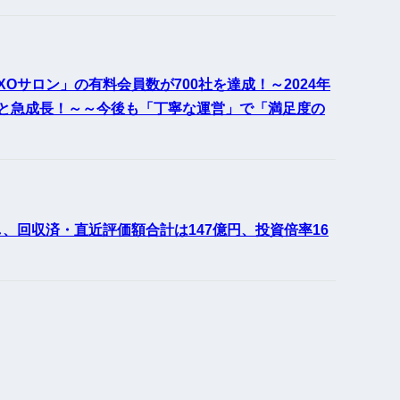
サロン」の有料会員数が700社を達成！～2024年
へと急成長！～～今後も「丁寧な運営」で「満足度の
対し、回収済・直近評価額合計は147億円、投資倍率16