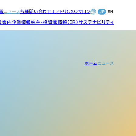
報
ニュース
各種問い合わせ
エアトリCXOサロン
業案内
企業情報
株主・投資家情報（IR）
サステナビリティ
合サービ
訪日旅行事業・
財務・業績
社長メッセージ
SDGsへの取り組み
ホーム
ニュース
Wi-Fiレンタル事業
バナンス
個人投資家の皆さまへ
CVC)
地方創生事業
数字でみる
エアトリ
ャーポリ
よくあるご質問
ットフォ
エアトリグループ・役員
プロフィール
CXOコミュニティ事業
ティング