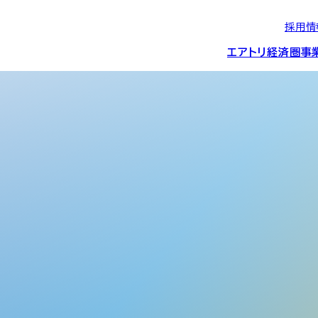
採用情
エアトリ経済圏
事
エアトリグループの
IRニュース
スポーツ・
グローバルIT総
経営情報
エアトリ旅行事業
企業理念
CSR活動
約束/行動指針
スポンサーシップ
ス事業
IRライブラリー
コーポレートガ
メディア事業
航空会社との取り組み
投資事業(エアトリ
事業変遷と沿革
ディスクロージ
IRカレンダー
マッチングプラ
創業者・役員
シー
会社概要・
アクセス
ーム事業・
プロフィール
クラウド事業
デジタルマーケ