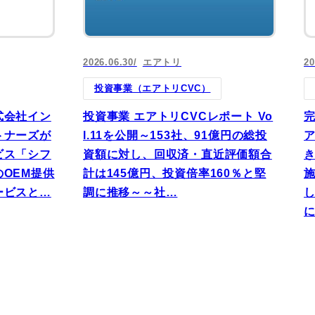
2026.06.30
エアトリ
20
投資事業（エアトリCVC）
式会社イン
投資事業 エアトリCVCレポート Vo
トナーズが
l.11を公開～153社、91億円の総投
ア
ビス「シフ
資額に対し、回収済・直近評価額合
OEM提供
計は145億円、投資倍率160％と堅
ービスと…
調に推移～～社…