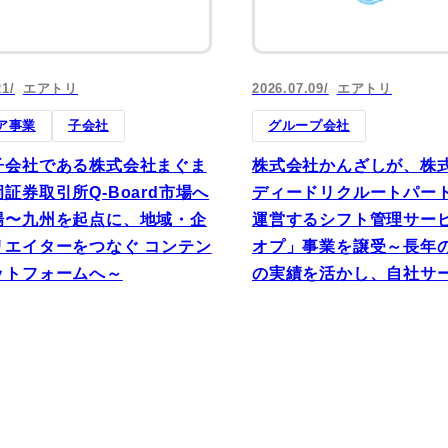
町家宿泊・日本文化体験
事業
21
エアトリ
2026.07.09
エアトリ
ア事業
子会社
グループ会社
子会社である株式会社まぐま
株式会社かんざしが、株
証券取引所Q-Board市場へ
ディードリクルートパー
場〜九州を起点に、地域・企
運営するシフト管理サー
リエイターをつなぐ コンテン
オプ」事業を譲受～長年の
ットフォームへ～
の実績を活かし、自社サ