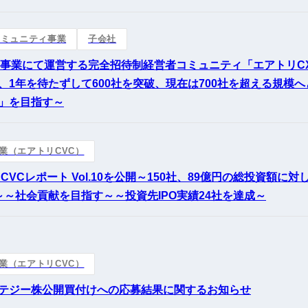
コミュニティ事業
子会社
ィ事業にて運営する完全招待制経営者コミュニティ「エアトリCXO
、1年を待たずして600社を突破、現在は700社を超える規模
」を目指す～
業（エアトリCVC）
CVCレポート Vol.10を公開～150社、89億円の総投資額に
～～社会貢献を目指す～～投資先IPO実績24社を達成～
業（エアトリCVC）
テジー株公開買付けへの応募結果に関するお知らせ