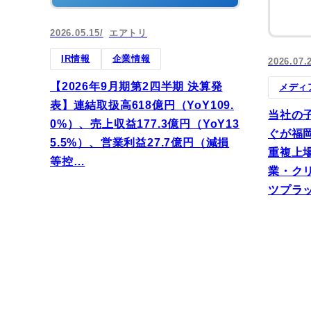
2026.05.15
エアトリ
IR情報
企業情報
2026.07.
【2026年9月期第2四半期 決算発
メディ
表】連結取扱高618億円（YoY109.
当社の
0%）、売上収益177.3億円（YoY13
ぐが福岡
5.5%）、営業利益27.7億円（減損
重複上
等控…
業・ク
ツプラ