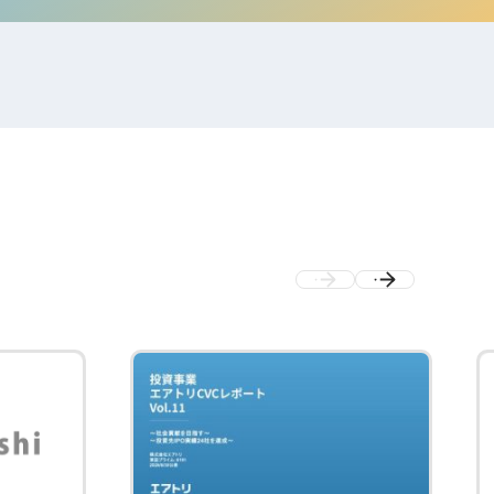
電子公告
店事業
レンタカー事業
DX開発
美容FC事業
・
人材ソリューション事業
ポート事
外貨自動両替機事業