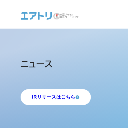
東証プライム
証券コード:6191
事業案内 トップ
企業情報 トップ
IR トップ
サステナビリティ ト
ニュース
ップ
IRリリースはこちら