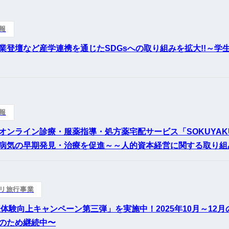
報
業登壇など産学連携を通じたSDGsへの取り組みを拡大!!～
報
オンライン診療・服薬指導・処方薬宅配サービス「SOKUYA
病気の早期発見・治療を促進～～人的資本経営に関する取り組
リ旅行事業
様体験向上キャンペーン第三弾」を実施中！2025年10月～1
のため継続中〜