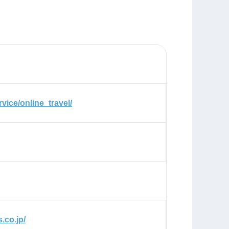
rvice/online_travel/
.co.jp/