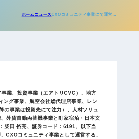
電子公告
ホーム
ニュース
CXOコミュニティ事業にて運営…
店事業
レンタカー事業
DX開発
美容FC事業
・
人材ソリューション事業
ア事業、投資事業（エアトリCVC）、地方
ティング事業、航空会社総代理店事業、レン
以降の事業は投資先にて注力）、人材ソリュ
業、外貨自動両替機事業と町家宿泊・日本文
ポート事
外貨自動両替機事業
：柴田 裕亮、証券コード：6191、以下当
、CXOコミュニティ事業として運営する、