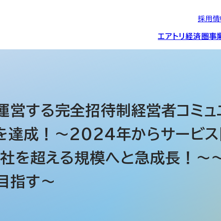
採用情
エアトリ経済圏
事
エアトリグループの
IRニュース
スポーツ・
グローバルIT総
経営情報
エアトリ旅行事業
企業理念
CSR活動
約束/行動指針
スポンサーシップ
ス事業
運営する完全招待制経営者コミュニ
を達成！～2024年からサービス
IRライブラリー
コーポレートガ
メディア事業
航空会社との取り組み
投資事業(エアトリ
事業変遷と沿革
0社を超える規模へと急成長！～～
ディスクロージ
IRカレンダー
目指す～
マッチングプラ
創業者・役員
シー
会社概要・
アクセス
ーム事業・
プロフィール
クラウド事業
デジタルマーケ