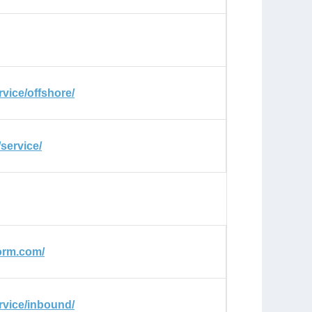
rvice/offshore/
/service/
orm.com/
ervice/inbound/