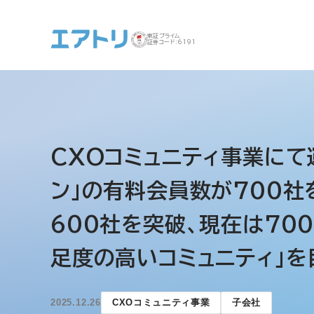
東証プライム
証券コード:6191
事業案内 トップ
企業情報 トップ
IR トップ
サステナビリティ ト
CXOコミュニティ事業にて
ップ
ン」の有料会員数が700社
600社を突破、現在は70
足度の高いコミュニティ」を
2025.12.26
CXOコミュニティ事業
子会社