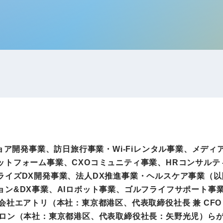
IRお問い合わせ
免責事項
事業
社外アドバイザー
旅行業者取扱額
プロフィール
（観光庁公表）
HRコンサルティング事業
航空会社総代理
エンタープライズ
海外ツアー事業
事業
法人DX推進事業
ポータルサイト事業
ョア開発事業、訪日旅行事業・Wi-Fiレンタル事業、メディ
ヘルスケア事業
ットフォーム事業、CXOコミュニティ事業、HRコンサル
ライズDX開発事業、法人DX推進事業・ヘルスケア事業（
ョン&DX事業、AIロボット事業、ゴルフライフサポート事
ゴルフライフサ
AIロボット事業
社エアトリ（本社：東京都港区、代表取締役社長 兼 CFO
業
サロン（本社：東京都港区、代表取締役社長：矢野光児）らが