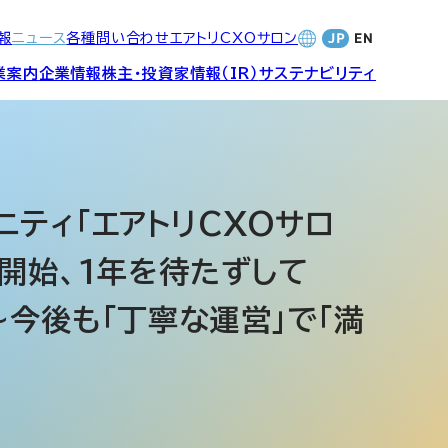
報
ニュース
各種問い合わせ
エアトリCXOサロン
業案内
企業情報
株主・投資家情報（IR）
サステナビリティ
合サービ
訪日旅行事業・
財務・業績
社長メッセージ
SDGsへの取り組み
Wi-Fiレンタル事業
ティ「エアトリCXOサロ
開始、1年を待たずして
バナンス
個人投資家の皆さまへ
CVC)
地方創生事業
数字でみる
エアトリ
今後も「丁寧な運営」で「満
ャーポリ
よくあるご質問
ットフォ
エアトリグループ・役員
プロフィール
CXOコミュニティ事業
ティング