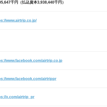
805,647千円（払込資本3,938,440千円）
ps://www.airtrip.co.jp/
ps://www.facebook.com/airtrip.co.jp
ps://www.facebook.com/airtrippr
ps://x.com/airtrip_pr