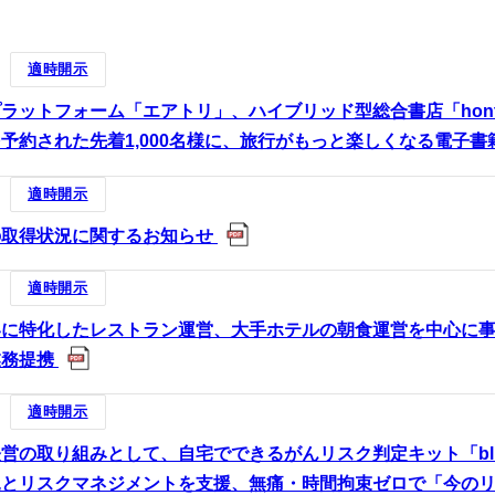
町家宿泊・日本文化体験
適時開示
事業
ラットフォーム「エアトリ」、ハイブリッド型総合書店「hon
予約された先着1,000名様に、旅行がもっと楽しくなる電子
適時開示
の取得状況に関するお知らせ
適時開示
客に特化したレストラン運営、大手ホテルの朝食運営を中心に
業務提携
適時開示
営の取り組みとして、自宅でできるがんリスク判定キット「blu
とリスクマネジメントを支援、無痛・時間拘束ゼロで「今のリ