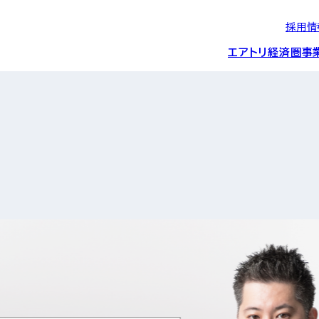
採用情
エアトリ経済圏
事
エアトリグループの
IRニュース
スポーツ・
グローバルIT総
経営情報
エアトリ旅行事業
企業理念
CSR活動
約束/行動指針
スポンサーシップ
ス事業
IRライブラリー
コーポレートガ
メディア事業
航空会社との取り組み
投資事業(エアトリ
事業変遷と沿革
ディスクロージ
IRカレンダー
マッチングプラ
創業者・役員
シー
会社概要・
アクセス
ーム事業・
プロフィール
クラウド事業
デジタルマーケ