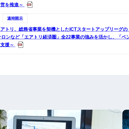
経営を推進～
適時開示
アトリ、総務省事業を契機としたICTスタートアップリーグの
サロンなど「エアトリ経済圏」全22事業の強みを活かし、「ベ
走支援～