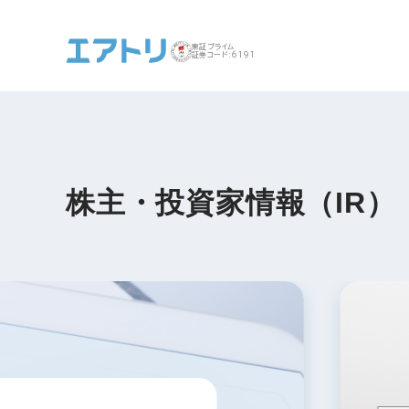
東証プライム
証券コード:6191
事業案内 トップ
企業情報 トップ
IR トップ
サステナビリティ ト
株主・投資家情報（IR）
ップ