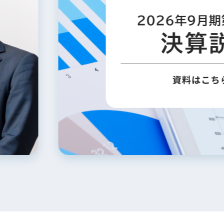
電子公告
店事業
レンタカー事業
DX開発
美容FC事業
・
人材ソリューション事業
ポート事
外貨自動両替機事業