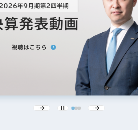
IRお問い合わせ
免責事項
事業
社外アドバイザー
旅行業者取扱額
プロフィール
（観光庁公表）
HRコンサルティング事業
航空会社総代理
エンタープライズ
海外ツアー事業
事業
法人DX推進事業
ポータルサイト事業
ヘルスケア事業
ゴルフライフサ
AIロボット事業
業