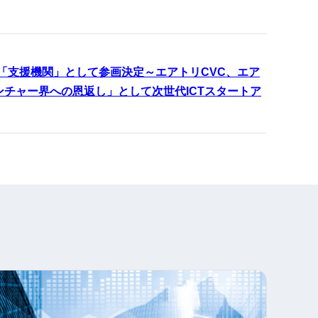
「支援機関」として参画決定～エアトリCVC、エア
ンチャー界への恩返し」として次世代ICTスタートア