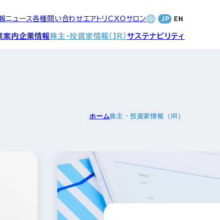
報
ニュース
各種問い合わせ
エアトリCXOサロン
業案内
企業情報
株主・投資家情報（IR）
サステナビリティ
合サービ
訪日旅行事業・
財務・業績
社長メッセージ
SDGsへの取り組み
Wi-Fiレンタル事業
ホーム
株主・投資家情報（IR）
バナンス
個人投資家の皆さまへ
CVC)
地方創生事業
数字でみる
エアトリ
ャーポリ
よくあるご質問
ットフォ
エアトリグループ・役員
プロフィール
CXOコミュニティ事業
ティング