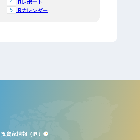
IRレポート
IRカレンダー
投資家情報（IR）