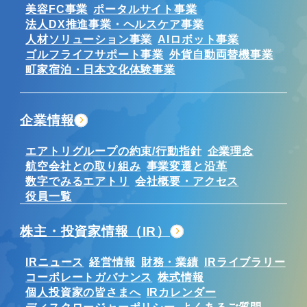
美容FC事業
ポータルサイト事業
法人DX推進事業・ヘルスケア事業
人材ソリューション事業
AIロボット事業
ゴルフライフサポート事業
外貨自動両替機事業
町家宿泊・日本文化体験事業
企業情報
エアトリグループの約束/行動指針
企業理念
航空会社との取り組み
事業変遷と沿革
数字でみるエアトリ
会社概要・アクセス
役員一覧
株主・投資家情報（IR）
IRニュース
経営情報
財務・業績
IRライブラリー
コーポレートガバナンス
株式情報
個人投資家の皆さまへ
IRカレンダー