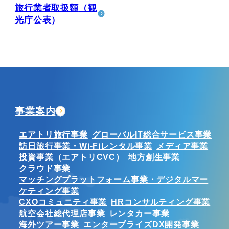
旅行業者取扱額
（観
光庁公表）
事業案内
エアトリ旅行事業
グローバルIT総合サービス事業
訪日旅行事業・Wi-Fiレンタル事業
メディア事業
投資事業（エアトリCVC）
地方創生事業
クラウド事業
マッチングプラットフォーム事業・デジタルマー
ケティング事業
CXOコミュニティ事業
HRコンサルティング事業
航空会社総代理店事業
レンタカー事業
海外ツアー事業
エンタープライズDX開発事業