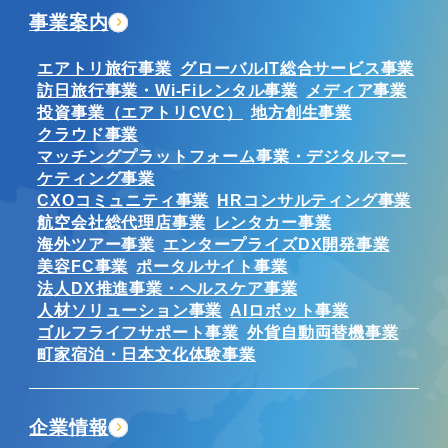
事業案内
エアトリ旅行事業
グローバルIT総合サービス事業
訪日旅行事業・Wi-Fiレンタル事業
メディア事業
投資事業（エアトリCVC）
地方創生事業
クラウド事業
マッチングプラットフォーム事業・デジタルマー
ケティング事業
CXOコミュニティ事業
HRコンサルティング事業
航空会社総代理店事業
レンタカー事業
海外ツアー事業
エンタープライズDX開発事業
美容FC事業
ポータルサイト事業
法人DX推進事業・ヘルスケア事業
人材ソリューション事業
AIロボット事業
ゴルフライフサポート事業
外貨自動両替機事業
町家宿泊・日本文化体験事業
企業情報