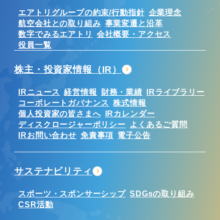
エアトリグループの約束/行動指針
企業理念
航空会社との取り組み
事業変遷と沿革
数字でみるエアトリ
会社概要・アクセス
役員一覧
株主・投資家情報（IR）
IRニュース
経営情報
財務・業績
IRライブラリー
コーポレートガバナンス
株式情報
個人投資家の皆さまへ
IRカレンダー
ディスクロージャーポリシー
よくあるご質問
IRお問い合わせ
免責事項
電子公告
サステナビリティ
スポーツ・スポンサーシップ
SDGsの取り組み
CSR活動