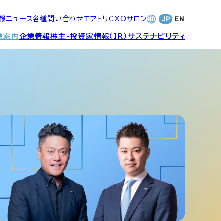
報
ニュース
各種問い合わせ
エアトリCXOサロン
業案内
企業情報
株主・投資家情報（IR）
サステナビリティ
合サービ
訪日旅行事業・
財務・業績
社長メッセージ
SDGsへの取り組み
Wi-Fiレンタル事業
バナンス
個人投資家の皆さまへ
CVC)
地方創生事業
数字でみる
エアトリ
ャーポリ
よくあるご質問
ットフォ
エアトリグループ・役員
プロフィール
CXOコミュニティ事業
ティング