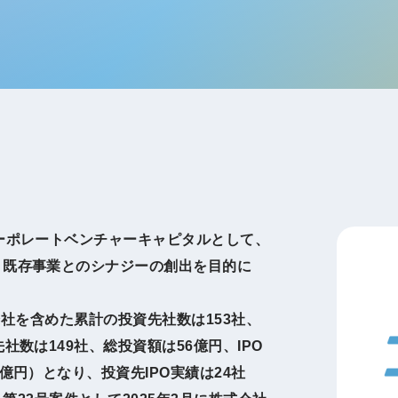
IRお問い合わせ
免責事項
事業
社外アドバイザー
旅行業者取扱額
プロフィール
（観光庁公表）
HRコンサルティング事業
航空会社総代理
エンタープライズ
海外ツアー事業
事業
ーポレートベンチャーキャピタルとして、
法人DX推進事業
ポータルサイト事業
、既存事業とのシナジーの創出を目的に
ヘルスケア事業
子会社を含めた累計の投資先社数は153社、
ゴルフライフサ
数は149社、総投資額は56億円、IPO
AIロボット事業
業
億円）となり、投資先IPO実績は24社