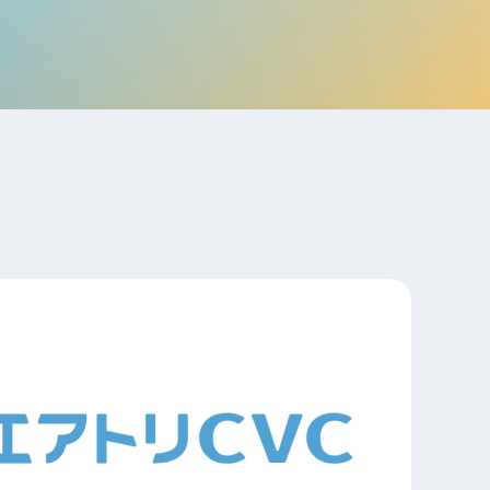
電子公告
店事業
レンタカー事業
DX開発
美容FC事業
・
人材ソリューション事業
ポート事
外貨自動両替機事業