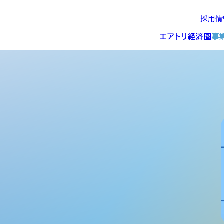
採用情
エアトリ経済圏
事
エアトリグループの
IRニュース
スポーツ・
グローバルIT総
経営情報
エアトリ旅行事業
企業理念
CSR活動
約束/行動指針
スポンサーシップ
ス事業
IRライブラリー
コーポレートガ
メディア事業
航空会社との取り組み
投資事業(エアトリ
事業変遷と沿革
ディスクロージ
IRカレンダー
マッチングプラ
創業者・役員
シー
会社概要・
アクセス
ーム事業・
プロフィール
クラウド事業
デジタルマーケ