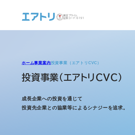
東証プライム
証券コード:6191
事業案内 トップ
企業情報 トップ
IR トップ
サステナビリティ ト
ホーム
事業案内
投資事業（エアトリCVC）
ップ
投資事業（エアトリCVC）
成長企業への投資を通じて
投資先企業との協業等によるシナジーを追求。