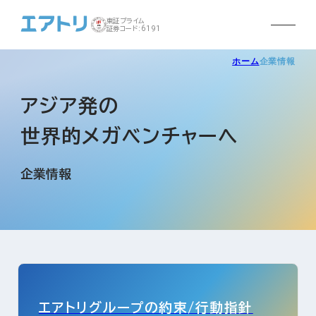
東証プライム
証券コード:6191
ホーム
企業情報
アジア発の
世界的メガベンチャーへ
企業情報
エアトリグループの約束/行動指針