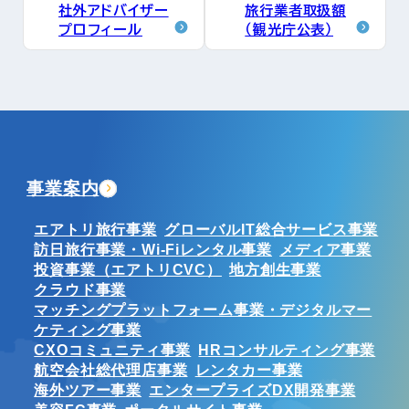
社外アドバイザー
旅行業者取扱額
プロフィール
（観光庁公表）
事業案内
エアトリ旅行事業
グローバルIT総合サービス事業
訪日旅行事業・Wi-Fiレンタル事業
メディア事業
投資事業（エアトリCVC）
地方創生事業
クラウド事業
マッチングプラットフォーム事業・デジタルマー
ケティング事業
CXOコミュニティ事業
HRコンサルティング事業
航空会社総代理店事業
レンタカー事業
海外ツアー事業
エンタープライズDX開発事業