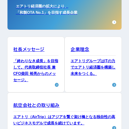
エアトリ経済圏の拡大により、
「和製OTA No.1」を目指す成長企業
社長メッセージ
企業理念
「終わりなき成長」を目指
エアトリグループはITの力
して。代表取締役社長 兼
でエアトリ経済圏を構築し
CFO柴田 裕亮からのメッ
未来をつくる。
セージ。
航空会社との取り組み
エアトリ（AirTrip）はアジアを繋ぐ架け橋となる独自性の高
いビジネスモデルで成長を続けています。