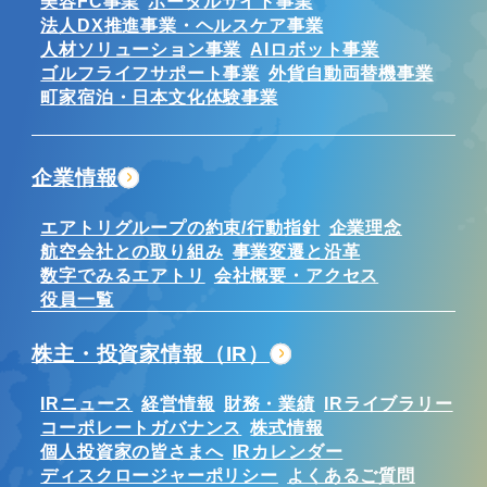
美容FC事業
ポータルサイト事業
法人DX推進事業・ヘルスケア事業
人材ソリューション事業
AIロボット事業
ゴルフライフサポート事業
外貨自動両替機事業
町家宿泊・日本文化体験事業
企業情報
エアトリグループの約束/行動指針
企業理念
航空会社との取り組み
事業変遷と沿革
数字でみるエアトリ
会社概要・アクセス
役員一覧
株主・投資家情報（IR）
IRニュース
経営情報
財務・業績
IRライブラリー
コーポレートガバナンス
株式情報
個人投資家の皆さまへ
IRカレンダー
ディスクロージャーポリシー
よくあるご質問