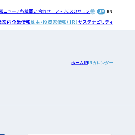
報
ニュース
各種問い合わせ
エアトリCXOサロン
業案内
企業情報
株主・投資家情報（IR）
サステナビリティ
合サービ
訪日旅行事業・
財務・業績
社長メッセージ
SDGsへの取り組み
ホーム
IR
IRカレンダー
Wi-Fiレンタル事業
バナンス
個人投資家の皆さまへ
CVC)
地方創生事業
数字でみる
エアトリ
ャーポリ
よくあるご質問
ットフォ
エアトリグループ・役員
プロフィール
CXOコミュニティ事業
ティング