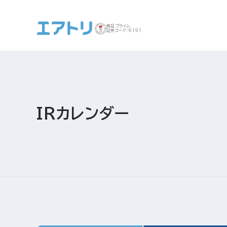
東証プライム
証券コード:6191
事業案内 トップ
企業情報 トップ
IR トップ
サステナビリティ ト
IRカレンダー
ップ