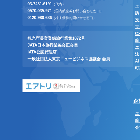
03-3431-6191
（代表）
エ
0570-035-971
（国内航空券お問い合わせ窓口）
訪
0120-980-686
（株主優待お問い合せ窓口）
投
マ
C
観光庁長官登録旅行業第1872号
航
JATA日本旅行業協会正会員
エ
IATA公認代理店
法
一般社団法人東京ニュービジネス協議会 会員
A
町
東証プライム
証券コード:6191
企
エ
航
会