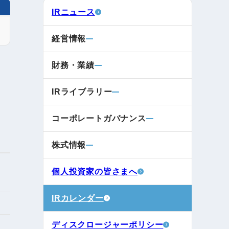
電子公告
IRニュース
経営情報
店事業
レンタカー事業
財務・業績
DX開発
IRライブラリー
美容FC事業
コーポレートガバナンス
・
株式情報
人材ソリューション事業
個人投資家の皆さまへ
ポート事
IRカレンダー
外貨自動両替機事業
ディスクロージャーポリシー