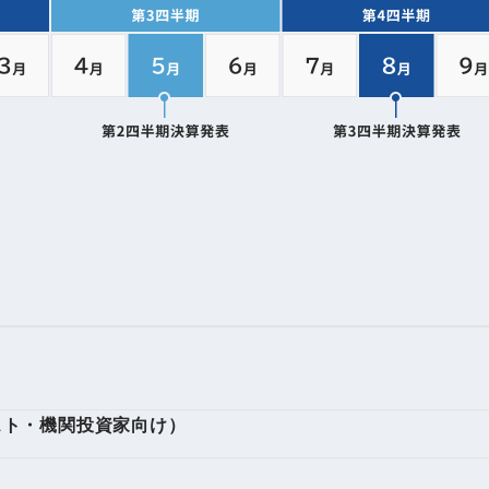
IRお問い合わせ
免責事項
事業
社外アドバイザー
旅行業者取扱額
プロフィール
（観光庁公表）
HRコンサルティング事業
航空会社総代理
エンタープライズ
海外ツアー事業
事業
法人DX推進事業
ポータルサイト事業
ヘルスケア事業
ゴルフライフサ
スト・機関投資家向け）
AIロボット事業
業