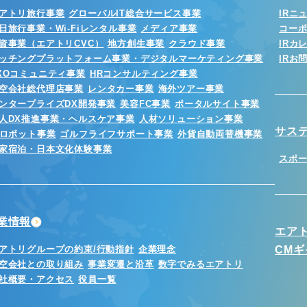
アトリ旅行事業
グローバルIT総合サービス事業
IRニ
日旅行事業・Wi-Fiレンタル事業
メディア事業
コー
資事業（エアトリCVC）
地方創生事業
クラウド事業
IRカ
ッチングプラットフォーム事業・デジタルマーケティング事業
IRお
XOコミュニティ事業
HRコンサルティング事業
空会社総代理店事業
レンタカー事業
海外ツアー事業
ンタープライズDX開発事業
美容FC事業
ポータルサイト事業
人DX推進事業・ヘルスケア事業
人材ソリューション事業
サス
Iロボット事業
ゴルフライフサポート事業
外貨自動両替機事業
家宿泊・日本文化体験事業
スポ
業情報
エア
アトリグループの約束/行動指針
企業理念
CM
空会社との取り組み
事業変遷と沿革
数字でみるエアトリ
社概要・アクセス
役員一覧