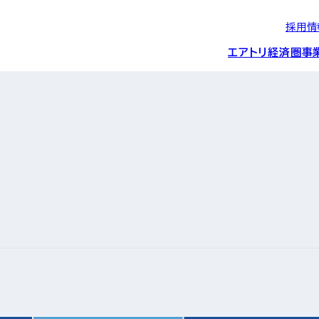
採用情
エアトリ経済圏
事
エアトリグループの
IRニュース
スポーツ・
グローバルIT総
経営情報
エアトリ旅行事業
企業理念
CSR活動
約束/行動指針
スポンサーシップ
ス事業
IRライブラリー
コーポレートガ
メディア事業
航空会社との取り組み
投資事業(エアトリ
事業変遷と沿革
ディスクロージ
IRカレンダー
マッチングプラ
創業者・役員
シー
会社概要・
アクセス
ーム事業・
プロフィール
クラウド事業
デジタルマーケ