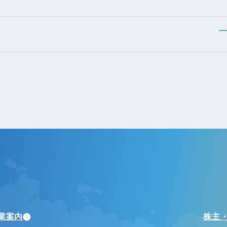
業案内
株主・