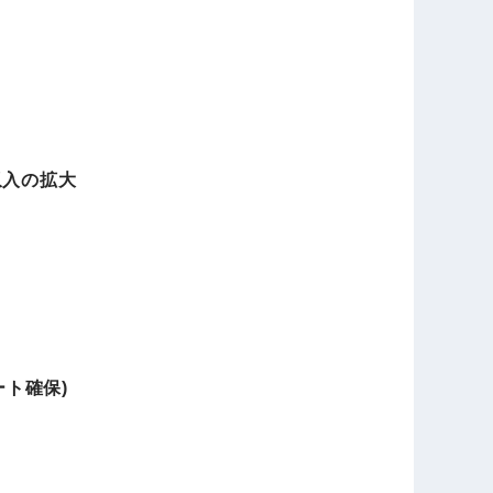
収⼊の拡⼤
ート確保)