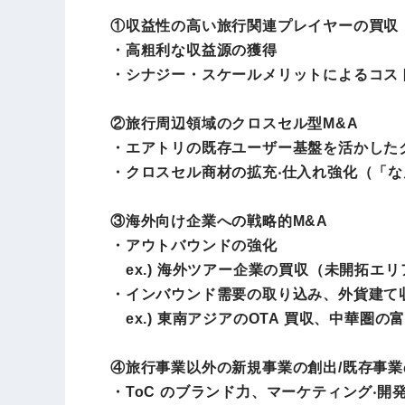
①
収益性の高い旅行関連プレイヤーの買収
・高粗利な収益源の獲得
・シナジー・スケールメリットによるコス
②
旅行周辺領域のクロスセル型M&A
・エアトリの既存ユーザー基盤を活かしたク
・クロスセル商材の拡充‧仕⼊れ強化（「
③
海外向け企業への戦略的M&A
・アウトバウンドの強化
ex.) 海外ツアー企業の買収（未開拓エ
・インバウンド需要の取り込み、外貨建て
ex.) 東南アジアのOTA 買収、中華圏
④
旅行事業以外の新規事業の創出/既存事
・ToC のブランド⼒、マーケティング‧