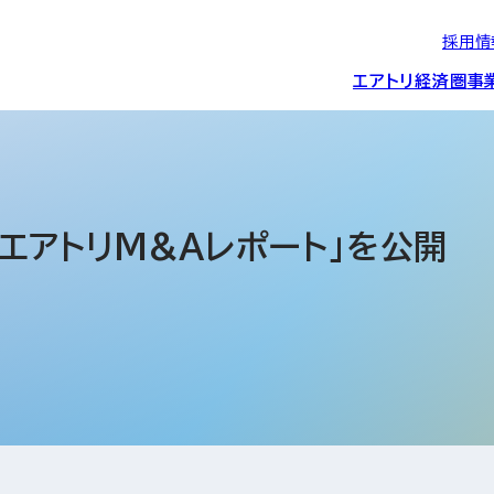
採用情
エアトリ経済圏
事
エアトリグループの
IRニュース
スポーツ・
グローバルIT総
経営情報
エアトリ旅行事業
企業理念
CSR活動
約束/行動指針
スポンサーシップ
ス事業
 エアトリM&Aレポート」を公開
IRライブラリー
コーポレートガ
メディア事業
航空会社との取り組み
投資事業(エアトリ
事業変遷と沿革
ディスクロージ
IRカレンダー
マッチングプラ
創業者・役員
シー
会社概要・
アクセス
ーム事業・
プロフィール
クラウド事業
デジタルマーケ