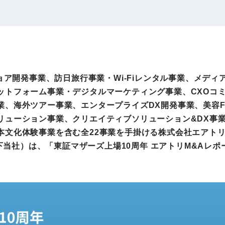
IRお問い合わせ
免責事項
事業
社外アドバイザー
旅行業者取扱額
プロフィール
（観光庁公表）
HRコンサルティング事業
航空会社総代理
ョア開発事業、訪日旅行事業・Wi-Fiレンタル事業、メディ
エンタープライズ
海外ツアー事業
ットフォーム事業・デジタルマーケティング事業、CXOコ
事業
業、海外ツアー事業、エンタープライズDX開発事業、美容F
リューション事業、クリエイティブソリューション&DX事業
本文化体験事業を含む全22事業を手掛ける株式会社エアトリ
法人DX推進事業
ポータルサイト事業
以下当社）は、「東証マザーズ上場10周年 エアトリM&A
ヘルスケア事業
ゴルフライフサ
AIロボット事業
業