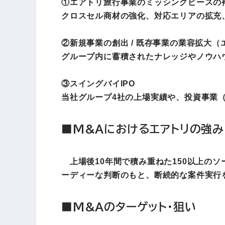
①
エアトリ旅行事業のミッシングピースの
クロスセル商材の強化、対応エリアの拡充
②
新規事業の創出 / 既存事業の業容拡大
グループ内に蓄積されたナレッジやノウハ
③
スイングバイIPO
当社グループ4社の上場実績や、投資事業（
■M&Aにおけるエアトリの強み
上場後10年間で積み重ねた150以上の
ーディーな判断のもと、断続的な案件実⾏
■M&Aのターゲット・狙い