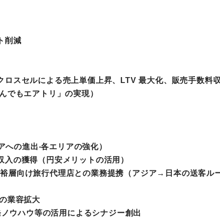
ト削減
ロスセルによる売上単価上昇、LTV 最⼤化、販売⼿数料
なんでもエアトリ」の実現）
リアへの進出‧各エリアの強化）
収⼊の獲得（円安メリットの活⽤）
の富裕層向け旅⾏代理店との業務提携（アジア→⽇本の送客ル
業の業容拡大
開発ノウハウ等の活⽤によるシナジー創出