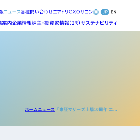
報
ニュース
各種問い合わせ
エアトリCXOサロン
業案内
企業情報
株主・投資家情報（IR）
サステナビリティ
合サービ
訪日旅行事業・
財務・業績
社長メッセージ
SDGsへの取り組み
Wi-Fiレンタル事業
バナンス
個人投資家の皆さまへ
CVC)
地方創生事業
数字でみる
エアトリ
ャーポリ
ホーム
ニュース
「東証マザーズ上場10周年 エ…
よくあるご質問
ットフォ
エアトリグループ・役員
プロフィール
CXOコミュニティ事業
ティング