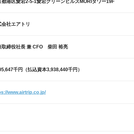
都港区愛宕2-5-1愛宕グリーンヒルズMORIタワー19F
式会社エアトリ
取締役社長 兼 CFO 柴田 裕亮
805,647千円（払込資本3,938,440千円）
ps://www.airtrip.co.jp/