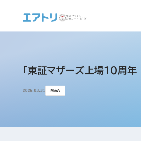
東証プライム
証券コード:6191
事業案内 トップ
企業情報 トップ
IR トップ
サステナビリティ ト
「東証マザーズ上場10周年
ップ
2026.03.31
M&A