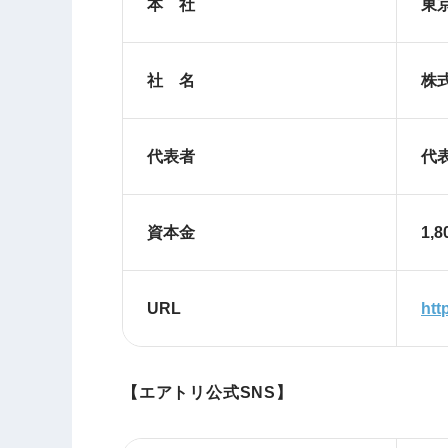
本 社
東京
社 名
株
代表者
代表
資本金
1,
URL
htt
【エアトリ公式SNS】