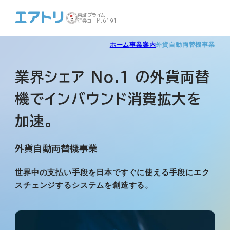
東証プライム
証券コード:6191
ホーム
事業案内
外貨自動両替機事業
業界シェア No.1 の外貨両替
機で
インバウンド消費拡大を
加速。
外貨自動両替機事業
世界中の支払い手段を日本ですぐに使える手段に
エク
スチェンジするシステムを創造する。