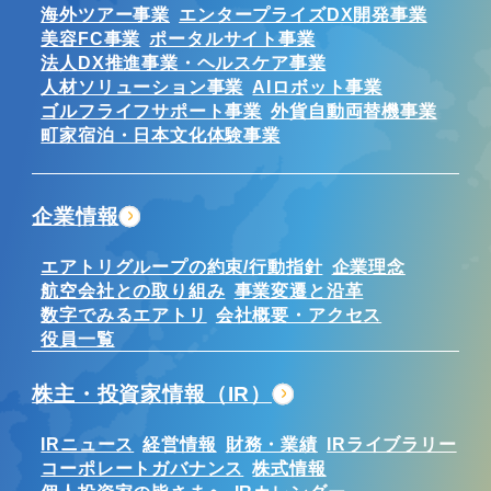
海外ツアー事業
エンタープライズDX開発事業
美容FC事業
ポータルサイト事業
法人DX推進事業・ヘルスケア事業
人材ソリューション事業
AIロボット事業
ゴルフライフサポート事業
外貨自動両替機事業
町家宿泊・日本文化体験事業
企業情報
エアトリグループの約束/行動指針
企業理念
航空会社との取り組み
事業変遷と沿革
数字でみるエアトリ
会社概要・アクセス
役員一覧
株主・投資家情報（IR）
IRニュース
経営情報
財務・業績
IRライブラリー
コーポレートガバナンス
株式情報