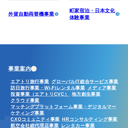
町家宿泊・日本文化
外貨自動両替機事業
体験事業
事業案内
エアトリ旅行事業
グローバルIT総合サービス事業
訪日旅行事業・Wi-Fiレンタル事業
メディア事業
投資事業（エアトリCVC）
地方創生事業
クラウド事業
マッチングプラットフォーム事業・デジタルマー
ケティング事業
CXOコミュニティ事業
HRコンサルティング事業
航空会社総代理店事業
レンタカー事業