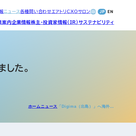
報
ニュース
各種問い合わせ
エアトリCXOサロン
業案内
企業情報
株主・投資家情報（IR）
サステナビリティ
合サービ
訪日旅行事業・
財務・業績
社長メッセージ
SDGsへの取り組み
Wi-Fiレンタル事業
ました。
バナンス
個人投資家の皆さまへ
CVC)
地方創生事業
数字でみる
エアトリ
ャーポリ
ホーム
ニュース
「Digima（出島）」へ海外…
よくあるご質問
ットフォ
エアトリグループ・役員
プロフィール
CXOコミュニティ事業
ティング