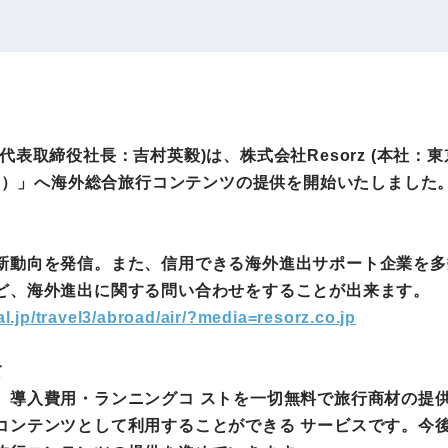
IRお問い合わせ
免責事項
事業
社外アドバイザー
旅行業者取扱額
プロフィール
（観光庁公表）
HRコンサルティング事業
航空会社総代理
表取締役社長：吉村英毅)は、株式会社Resorz (本社：
エンタープライズ
海外ツアー事業
出島）」へ海外総合旅行コンテンツの提供を開始いたしました
事業
新動向を発信。また、信用できる海外進出サポート企業を多
法人DX推進事業
ポータルサイト事業
ど、海外進出に関する問い合わせをすることが出来ます。
ヘルスケア事業
al.jp/travel3/abroad/air/?media=resorz.co.jp
て
ゴルフライフサ
AIロボット事業
、導入費用・ランニングコ ストを一切無料で旅行商材の提
業
コンテンツとして利用することができる サービスです。今