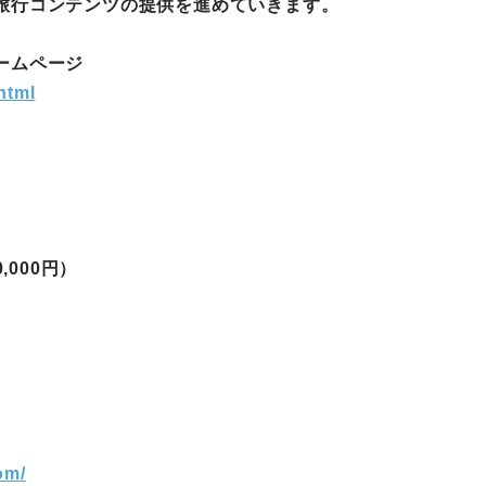
旅行コンテンツの提供を進めていきます。
町家宿泊・日本文化体験
ームページ
事業
html
0,000円）
om/