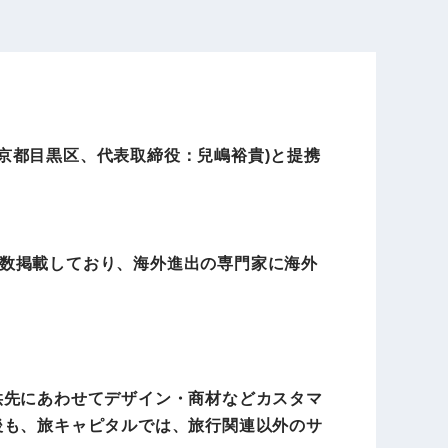
電子公告
店事業
レンタカー事業
東京都目黒区、代表取締役：兒嶋裕貴)と提携
DX開発
美容FC事業
。
数掲載しており、海外進出の専門家に海外
・
人材ソリューション事業
ポート事
外貨自動両替機事業
供先にあわせてデザイン・商材などカスタマ
後も、旅キャピタルでは、旅行関連以外のサ