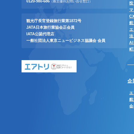
0120-980-686
（株主優待お問い合せ窓口）
投
マ
C
観光庁長官登録旅行業第1872号
航
JATA日本旅行業協会正会員
エ
IATA公認代理店
法
一般社団法人東京ニュービジネス協議会 会員
A
町
東証プライム
証券コード:6191
企
エ
航
会