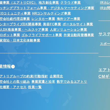
資事業（エアトリCVC）
地方創生事業
クラウド事業
IRカ
ッチングプラットフォーム事業・デジタルマーケティング事業
IRお
XOコミュニティ事業
HRコンサルティング事業
空会社総代理店事業
レンタカー事業
海外ツアー事業
ンタープライズDX開発事業
美容FC事業
ポータルサイト事業
人DX推進事業・ヘルスケア事業
人材ソリューション事業
サス
Iロボット事業
ゴルフライフサポート事業
外貨自動両替機事業
家宿泊・日本文化体験事業
スポ
業情報
エア
アトリグループの約束/行動指針
企業理念
CM
空会社との取り組み
事業変遷と沿革
数字でみるエアトリ
社概要・アクセス
役員一覧