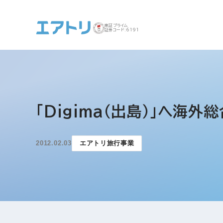
東証プライム
証券コード:6191
事業案内 トップ
企業情報 トップ
IR トップ
サステナビリティ ト
「Digima（出島）」へ海
ップ
2012.02.03
エアトリ旅行事業