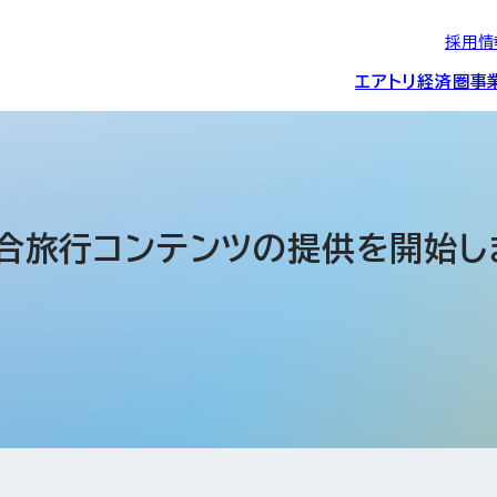
採用情
エアトリ経済圏
事
エアトリグループの
IRニュース
スポーツ・
グローバルIT総
経営情報
エアトリ旅行事業
企業理念
CSR活動
約束/行動指針
スポンサーシップ
ス事業
外総合旅行コンテンツの提供を開始し
IRライブラリー
コーポレートガ
メディア事業
航空会社との取り組み
投資事業(エアトリ
事業変遷と沿革
ディスクロージ
IRカレンダー
マッチングプラ
創業者・役員
シー
会社概要・
アクセス
ーム事業・
プロフィール
クラウド事業
デジタルマーケ