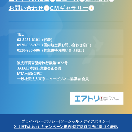
お問い合わせ
CMギャラリー
TEL
03-3431-6191
（代表）
0570-035-971
（国内航空券お問い合わせ窓口）
0120-980-686
（株主優待お問い合せ窓口）
観光庁長官登録旅行業第1872号
JATA日本旅行業協会正会員
IATA公認代理店
一般社団法人東京ニュービジネス協議会 会員
東証プライム
証券コード:6191
プライバシーポリシー
ソーシャルメディアポリシー
X（旧Twitter）キャンペーン規約
特定商取引法に基づく表記