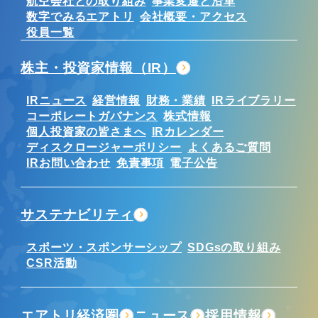
航空会社との取り組み
事業変遷と沿革
数字でみるエアトリ
会社概要・アクセス
役員一覧
株主・投資家情報（IR）
IRニュース
経営情報
財務・業績
IRライブラリー
コーポレートガバナンス
株式情報
個人投資家の皆さまへ
IRカレンダー
ディスクロージャーポリシー
よくあるご質問
IRお問い合わせ
免責事項
電子公告
サステナビリティ
スポーツ・スポンサーシップ
SDGsの取り組み
CSR活動
エアトリ経済圏
ニュース
採用情報