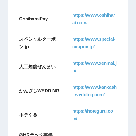
https://www.oshihar
OshiharaiPay
ai.com/
スペシャルクーポ
https://www.special-
ン.jp
coupon.jp/
https://www.xenmai.j
人工知能ぜんまい
p/
https://www.kanxash
かんざしWEDDING
i-wedding.com/
https://hoteguru.co
ホテぐる
m/
➁HRテック事業