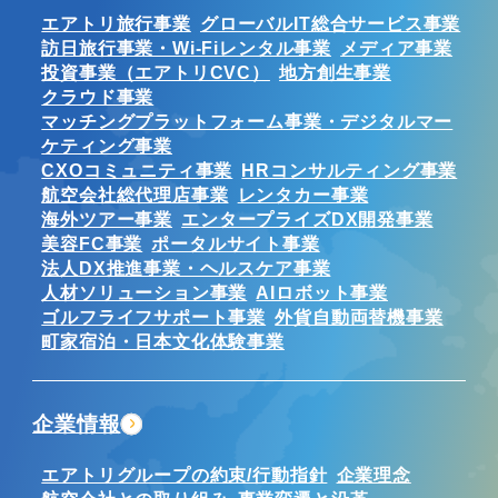
エアトリ旅行事業
グローバルIT総合サービス事業
訪日旅行事業・Wi-Fiレンタル事業
メディア事業
投資事業（エアトリCVC）
地方創生事業
クラウド事業
マッチングプラットフォーム事業・デジタルマー
ケティング事業
CXOコミュニティ事業
HRコンサルティング事業
航空会社総代理店事業
レンタカー事業
海外ツアー事業
エンタープライズDX開発事業
美容FC事業
ポータルサイト事業
法人DX推進事業・ヘルスケア事業
人材ソリューション事業
AIロボット事業
ゴルフライフサポート事業
外貨自動両替機事業
町家宿泊・日本文化体験事業
企業情報
エアトリグループの約束/行動指針
企業理念