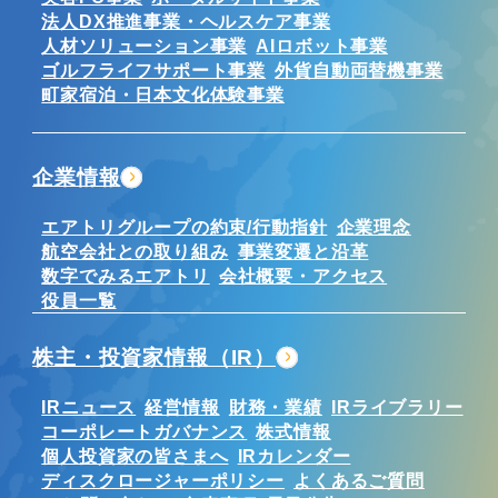
法人DX推進事業・ヘルスケア事業
人材ソリューション事業
AIロボット事業
ゴルフライフサポート事業
外貨自動両替機事業
町家宿泊・日本文化体験事業
企業情報
エアトリグループの約束/行動指針
企業理念
航空会社との取り組み
事業変遷と沿革
数字でみるエアトリ
会社概要・アクセス
役員一覧
株主・投資家情報（IR）
IRニュース
経営情報
財務・業績
IRライブラリー
コーポレートガバナンス
株式情報
個人投資家の皆さまへ
IRカレンダー
ディスクロージャーポリシー
よくあるご質問