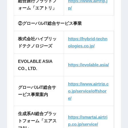
総合旅行プラットフ
https://www.airtrip.j
ォーム「エアトリ」
p/
②グローバルIT総合サービス事業
株式会社ハイブリッ
https://hybrid-techn
ドテクノロジーズ
ologies.co.jp/
EVOLABLE ASIA
https://evolable.asia/
CO., LTD.
https://www.airtrip.c
グローバルIT総合サ
o.jp/service/offshor
ービス事業案内
e/
生成系AI総合プラッ
https://smartai.airtri
トフォーム「エアス
p.co.jp/service/
マAI」