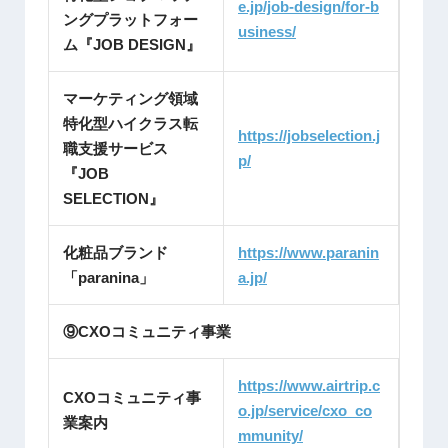
e.jp/job-design/for-b
ングプラットフォー
usiness/
ム『JOB DESIGN』
マーケティング領域
特化型ハイクラス転
https://jobselection.j
職支援サービス
p/
『JOB
SELECTION』
化粧品ブランド
https://www.paranin
「paranina」
a.jp/
⑨CXOコミュニティ事業
https://www.airtrip.c
CXOコミュニティ事
o.jp/service/cxo_co
業案内
mmunity/