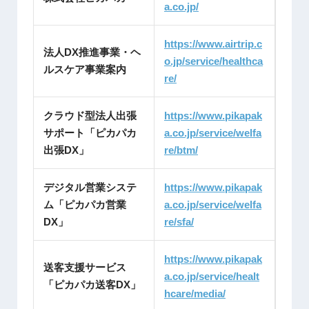
a.co.jp/
https://www.airtrip.c
法人DX推進事業・ヘ
o.jp/service/healthca
ルスケア事業案内
re/
クラウド型法人出張
https://www.pikapak
サポート「ピカパカ
a.co.jp/service/welfa
出張DX」
re/btm/
デジタル営業システ
https://www.pikapak
ム「ピカパカ営業
a.co.jp/service/welfa
DX」
re/sfa/
https://www.pikapak
送客支援サービス
a.co.jp/service/healt
「ピカパカ送客DX」
hcare/media/