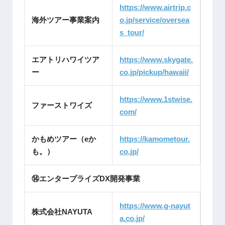
https://www.airtrip.c
海外ツアー事業案内
o.jp/service/oversea
s_tour/
エアトリハワイツア
https://www.skygate.
ー
co.jp/pickup/hawaii/
https://www.1stwise.
ファーストワイズ
com/
かもめツアー（eか
https://kamometour.
も。）
co.jp/
⑭エンタープライズDX開発事業
https://www.g-nayut
株式会社NAYUTA
a.co.jp/