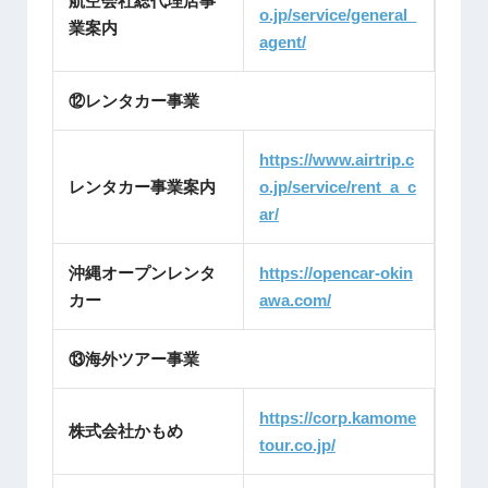
航空会社総代理店事
o.jp/service/general_
業案内
agent/
⑫レンタカー事業
https://www.airtrip.c
レンタカー事業案内
o.jp/service/rent_a_c
ar/
沖縄オープンレンタ
https://opencar-okin
カー
awa.com/
⑬海外ツアー事業
https://corp.kamome
株式会社かもめ
tour.co.jp/