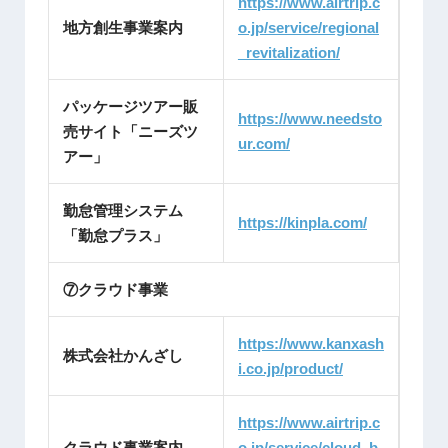
https://www.airtrip.c
地方創生事業案内
o.jp/service/regional
_revitalization/
パッケージツアー販
https://www.needsto
売サイト「ニーズツ
ur.com/
アー」
勤怠管理システム
https://kinpla.com/
「勤怠プラス」
⑦クラウド事業
https://www.kanxash
株式会社かんざし
i.co.jp/product/
https://www.airtrip.c
クラウド事業案内
o.jp/service/cloud_b