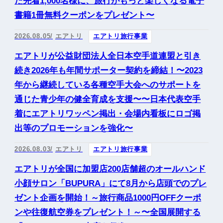
た先着1,000名様に、旅行がもっと楽しくなる電子
書籍1冊無料クーポンをプレゼント〜
2026.08.05
エアトリ
エアトリ旅行事業
エアトリが公益財団法人全日本空手道連盟と引き
続き2026年も年間サポーター契約を締結！〜2023
年から継続している各種空手大会へのサポートを
通じた青少年の健全育成を支援〜〜日本代表空手
着にエアトリワッペン掲出・会場内看板にロゴ掲
出等のプロモーションを強化〜
2026.08.03
エアトリ
エアトリ旅行事業
エアトリが全国に加盟店200店舗超のオールハンド
小顔サロン「BUPURA」にて8月から店頭でのプレ
ゼント企画を開始！～旅行商品1000円OFFクーポ
ンや往復航空券をプレゼント！～〜全国展開する