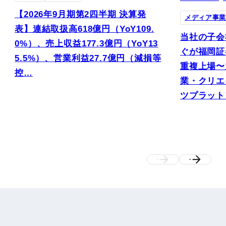
【2026年9月期第2四半期 決算発
メディア事
表】連結取扱高618億円（YoY109.
当社の子会
0%）、売上収益177.3億円（YoY13
ぐが福岡証券
5.5%）、営業利益27.7億円（減損等
重複上場〜
控…
業・クリエ
ツプラット