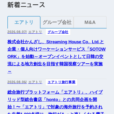
新着ニュース
エアトリ
グループ会社
M&A
2026.08.07
エアトリ
グループ会社
株式会社かんざし、Streaming House Co., Ltd.と
企業・個人向けワーケーションサービス「SOTOW
ORK」を始動～オープンイベントとして日韓の交
流による地方創生を目指す韓国視察ツアーを実施
～
2026.08.06
エアトリ
エアトリ旅行事業
総合旅行プラットフォーム「エアトリ」、ハイブ
リッド型総合書店「honto」との共同企画を開
始！〜「エアトリ」で対象の海外旅行を予約され