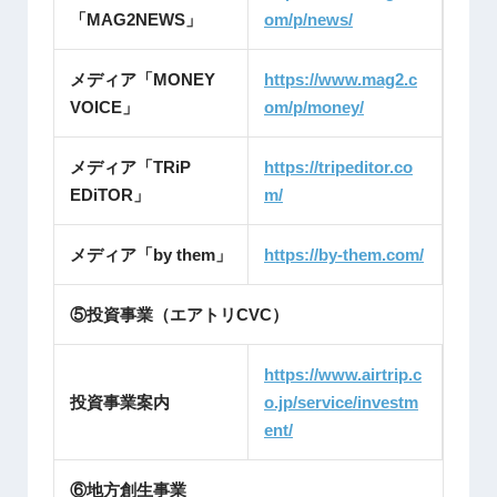
「MAG2NEWS」
om/p/news/
メディア「MONEY
https://www.mag2.c
VOICE」
om/p/money/
メディア「TRiP
https://tripeditor.co
EDiTOR」
m/
メディア「by them」
https://by-them.com/
⑤投資事業（エアトリCVC）
https://www.airtrip.c
投資事業案内
o.jp/service/investm
ent/
⑥地方創生事業