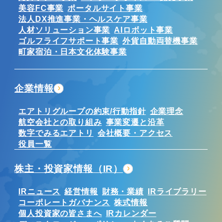
美容FC事業
ポータルサイト事業
法人DX推進事業・ヘルスケア事業
人材ソリューション事業
AIロボット事業
ゴルフライフサポート事業
外貨自動両替機事業
町家宿泊・日本文化体験事業
企業情報
エアトリグループの約束/行動指針
企業理念
航空会社との取り組み
事業変遷と沿革
数字でみるエアトリ
会社概要・アクセス
役員一覧
株主・投資家情報（IR）
IRニュース
経営情報
財務・業績
IRライブラリー
コーポレートガバナンス
株式情報
個人投資家の皆さまへ
IRカレンダー