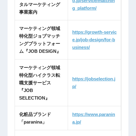
o.jp/service/matchin
タルマーケティング
g_platform/
事業案内
マーケティング領域
https://growth-servic
特化型ジョブマッチ
e.jp/job-design/for-b
ングプラットフォー
usiness/
ム『JOB DESIGN』
マーケティング領域
特化型ハイクラス転
https://jobselection.j
職支援サービス
p/
『JOB
SELECTION』
化粧品ブランド
https://www.paranin
「paranina」
a.jp/