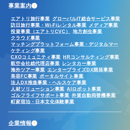
事業案内
エアトリ旅行事業
グローバルIT総合サービス事業
訪日旅行事業・Wi-Fiレンタル事業
メディア事業
投資事業（エアトリCVC）
地方創生事業
クラウド事業
マッチングプラットフォーム事業・デジタルマー
ケティング事業
CXOコミュニティ事業
HRコンサルティング事業
航空会社総代理店事業
レンタカー事業
海外ツアー事業
エンタープライズDX開発事業
美容FC事業
ポータルサイト事業
法人DX推進事業・ヘルスケア事業
人材ソリューション事業
AIロボット事業
ゴルフライフサポート事業
外貨自動両替機事業
町家宿泊・日本文化体験事業
企業情報