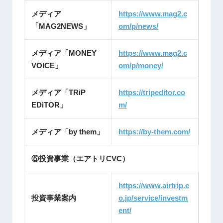
メディア
https://www.mag2.c
「MAG2NEWS」
om/p/news/
メディア「MONEY
https://www.mag2.c
VOICE」
om/p/money/
メディア「TRiP
https://tripeditor.co
EDiTOR」
m/
メディア「by them」
https://by-them.com/
⑤投資事業（エアトリCVC）
https://www.airtrip.c
投資事業案内
o.jp/service/investm
ent/