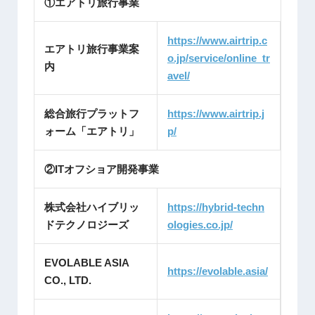
①エアトリ旅行事業
https://www.airtrip.c
エアトリ旅行事業案
o.jp/service/online_tr
内
avel/
総合旅行プラットフ
https://www.airtrip.j
ォーム「エアトリ」
p/
②ITオフショア開発事業
株式会社ハイブリッ
https://hybrid-techn
ドテクノロジーズ
ologies.co.jp/
EVOLABLE ASIA
https://evolable.asia/
CO., LTD.