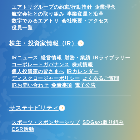
エアトリグループの約束/行動指針
企業理念
航空会社との取り組み
事業変遷と沿革
数字でみるエアトリ
会社概要・アクセス
役員一覧
株主・投資家情報（IR）
IRニュース
経営情報
財務・業績
IRライブラリー
コーポレートガバナンス
株式情報
個人投資家の皆さまへ
IRカレンダー
ディスクロージャーポリシー
よくあるご質問
IRお問い合わせ
免責事項
電子公告
サステナビリティ
スポーツ・スポンサーシップ
SDGsの取り組み
CSR活動