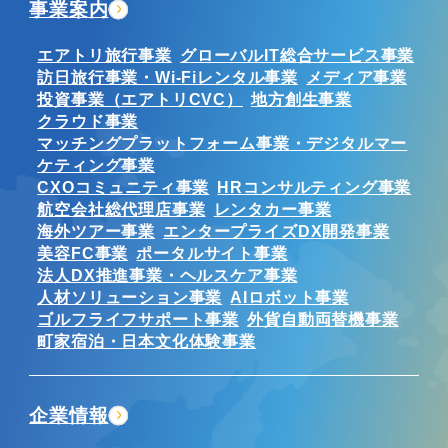
事業案内
エアトリ旅行事業
グローバルIT総合サービス事業
訪日旅行事業・Wi-Fiレンタル事業
メディア事業
投資事業（エアトリCVC）
地方創生事業
クラウド事業
マッチングプラットフォーム事業・デジタルマー
ケティング事業
CXOコミュニティ事業
HRコンサルティング事業
航空会社総代理店事業
レンタカー事業
海外ツアー事業
エンタープライズDX開発事業
美容FC事業
ポータルサイト事業
法人DX推進事業・ヘルスケア事業
人材ソリューション事業
AIロボット事業
ゴルフライフサポート事業
外貨自動両替機事業
町家宿泊・日本文化体験事業
企業情報