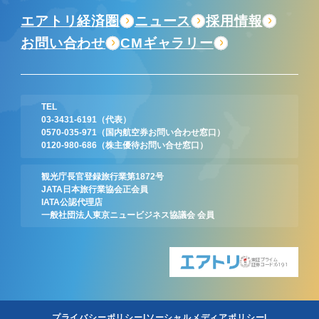
エアトリ経済圏
ニュース
採用情報
お問い合わせ
CMギャラリー
TEL
03-3431-6191
（代表）
0570-035-971
（国内航空券お問い合わせ窓口）
0120-980-686
（株主優待お問い合せ窓口）
観光庁長官登録旅行業第1872号
JATA日本旅行業協会正会員
IATA公認代理店
一般社団法人東京ニュービジネス協議会 会員
東証プライム
証券コード:6191
プライバシーポリシー
ソーシャルメディアポリシー