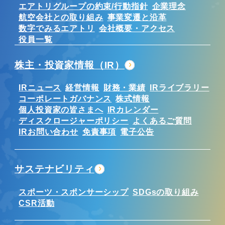
エアトリグループの約束/行動指針
企業理念
航空会社との取り組み
事業変遷と沿革
数字でみるエアトリ
会社概要・アクセス
役員一覧
株主・投資家情報（IR）
IRニュース
経営情報
財務・業績
IRライブラリー
コーポレートガバナンス
株式情報
個人投資家の皆さまへ
IRカレンダー
ディスクロージャーポリシー
よくあるご質問
IRお問い合わせ
免責事項
電子公告
サステナビリティ
スポーツ・スポンサーシップ
SDGsの取り組み
CSR活動