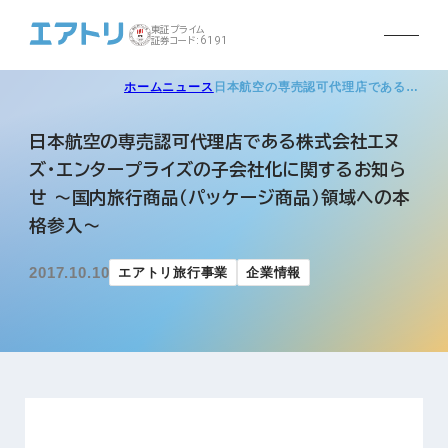
東証プライム
証券コード:6191
ホーム
ニュース
日本航空の専売認可代理店である…
日本航空の専売認可代理店である株式会社エヌ
ズ・エンタープライズの子会社化に関するお知ら
せ ～国内旅行商品（パッケージ商品）領域への本
格参入～
2017.10.10
エアトリ旅行事業
企業情報