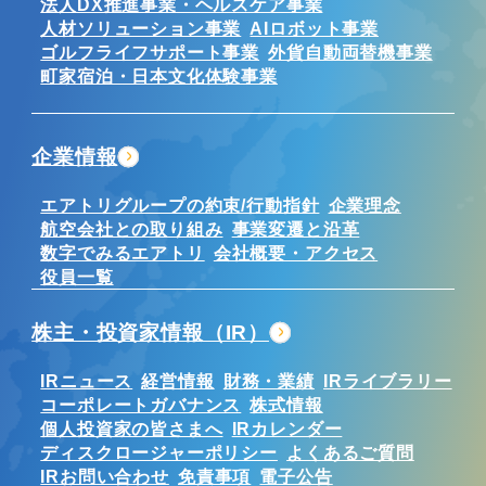
法人DX推進事業・ヘルスケア事業
人材ソリューション事業
AIロボット事業
ゴルフライフサポート事業
外貨自動両替機事業
町家宿泊・日本文化体験事業
企業情報
エアトリグループの約束/行動指針
企業理念
航空会社との取り組み
事業変遷と沿革
数字でみるエアトリ
会社概要・アクセス
役員一覧
株主・投資家情報（IR）
IRニュース
経営情報
財務・業績
IRライブラリー
コーポレートガバナンス
株式情報
個人投資家の皆さまへ
IRカレンダー
ディスクロージャーポリシー
よくあるご質問
IRお問い合わせ
免責事項
電子公告