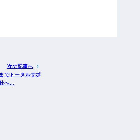
次の記事へ
までトータルサポ
社へ…