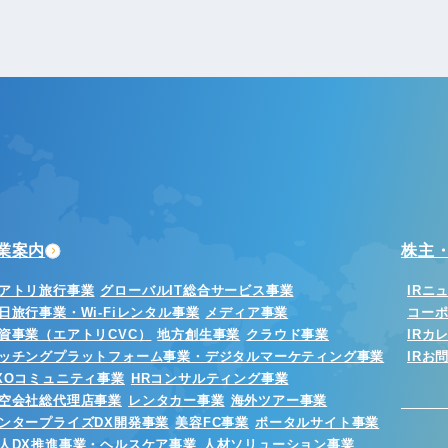
業案内
株主・
アトリ旅行事業
グローバルIT総合サービス事業
IRニ
日旅行事業・Wi-Fiレンタル事業
メディア事業
コー
資事業（エアトリCVC）
地方創生事業
クラウド事業
IRカ
ッチングプラットフォーム事業・デジタルマーケティング事業
IRお
XOコミュニティ事業
HRコンサルティング事業
空会社総代理店事業
レンタカー事業
海外ツアー事業
ンタープライズDX開発事業
美容FC事業
ポータルサイト事業
人DX推進事業・ヘルスケア事業
人材ソリューション事業