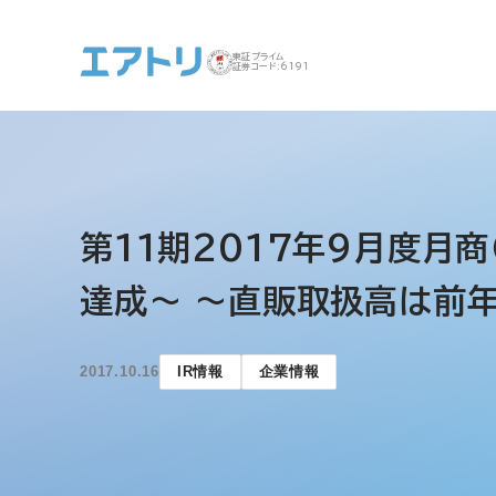
東証プライム
証券コード:6191
事業案内 トップ
企業情報 トップ
IR トップ
サステナビリティ ト
第11期2017年9月度月
ップ
達成～ ～直販取扱高は前
2017.10.16
IR情報
企業情報