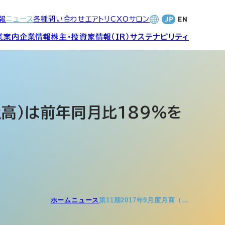
報
ニュース
各種問い合わせ
エアトリCXOサロン
業案内
企業情報
株主・投資家情報（IR）
サステナビリティ
合サービ
訪日旅行事業・
財務・業績
社長メッセージ
SDGsへの取り組み
Wi-Fiレンタル事業
扱高）は前年同月比189％を
バナンス
個人投資家の皆さまへ
CVC)
地方創生事業
数字でみる
エアトリ
ャーポリ
よくあるご質問
ットフォ
エアトリグループ・役員
ホーム
ニュース
第11期2017年9月度月商（…
プロフィール
CXOコミュニティ事業
ティング