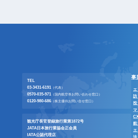
事
TEL
03-3431-6191
（代表）
エ
0570-035-971
（国内航空券お問い合わせ窓口）
訪
0120-980-686
（株主優待お問い合せ窓口）
投
マ
C
観光庁長官登録旅行業第1872号
航
JATA日本旅行業協会正会員
エ
IATA公認代理店
法