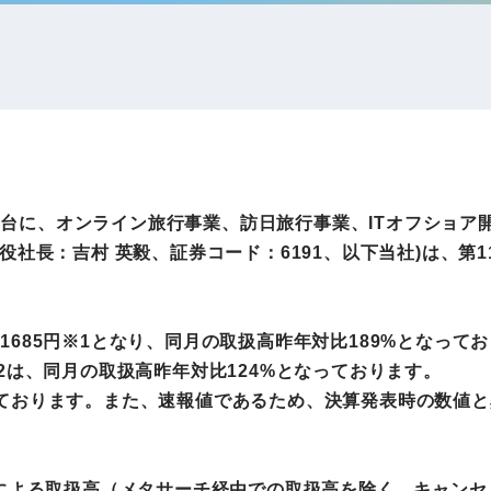
IRお問い合わせ
免責事項
事業
社外アドバイザー
旅行業者取扱額
プロフィール
（観光庁公表）
HRコンサルティング事業
航空会社総代理
エンタープライズ
海外ツアー事業
事業
アを舞台に、オンライン旅行事業、訪日旅行事業、ITオフショ
長：吉村 英毅、証券コード：6191、以下当社)は、第11期2
法人DX推進事業
ポータルサイト事業
ヘルスケア事業
0万1685円※1となり、同月の取扱高昨年対比189%となってお
2は、同月の取扱高昨年対比124%となっております。
ております。また、速報値であるため、決算発表時の数値と
ゴルフライフサ
AIロボット事業
業
。
とによる取扱高（メタサーチ経由での取扱高を除く、キャン