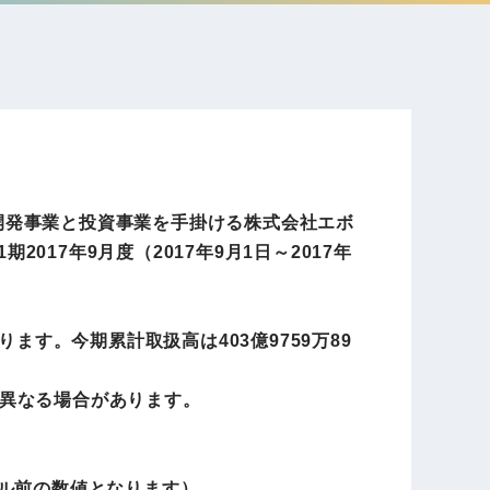
電子公告
店事業
レンタカー事業
DX開発
美容FC事業
ア開発事業と投資事業を手掛ける株式会社エボ
017年9月度（2017年9月1日～2017年
・
人材ソリューション事業
ります。今期累計取扱高は403億9759万89
異なる場合があります。
ポート事
外貨自動両替機事業
セル前の数値となります）