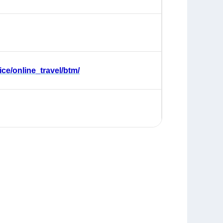
ce/online_travel/btm/