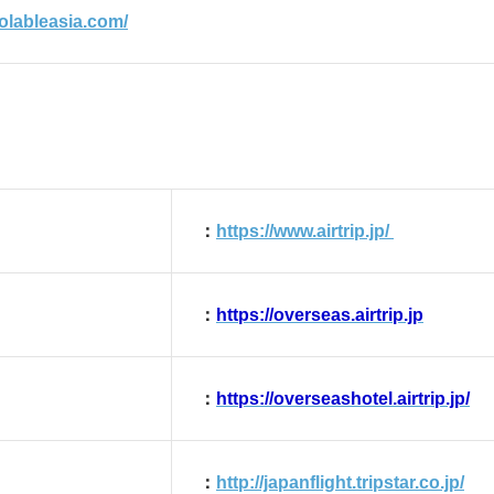
olableasia.com/
：
https://www.airtrip.jp/
：
https://overseas.airtrip.jp
：
https://overseashotel.airtrip.jp/
：
http://japanflight.tripstar.co.jp/