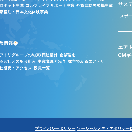
サス
Iロボット事業
ゴルフライフサポート事業
外貨自動両替機事業
家宿泊・日本文化体験事業
スポ
業情報
エア
アトリグループの約束/行動指針
企業理念
CM
空会社との取り組み
事業変遷と沿革
数字でみるエアトリ
社概要・アクセス
役員一覧
プライバシーポリシー
ソーシャルメディアポリシー