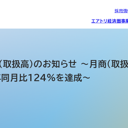
採用情
エアトリ経済圏
事
エアトリグループの
IRニュース
スポーツ・
グローバルIT総
経営情報
エアトリ旅行事業
企業理念
CSR活動
約束/行動指針
スポンサーシップ
ス事業
商（取扱高）のお知らせ ～月商（取
年同月比124％を達成～
IRライブラリー
コーポレートガ
メディア事業
航空会社との取り組み
投資事業(エアトリ
事業変遷と沿革
ディスクロージ
IRカレンダー
マッチングプラ
創業者・役員
シー
会社概要・
アクセス
ーム事業・
プロフィール
クラウド事業
デジタルマーケ