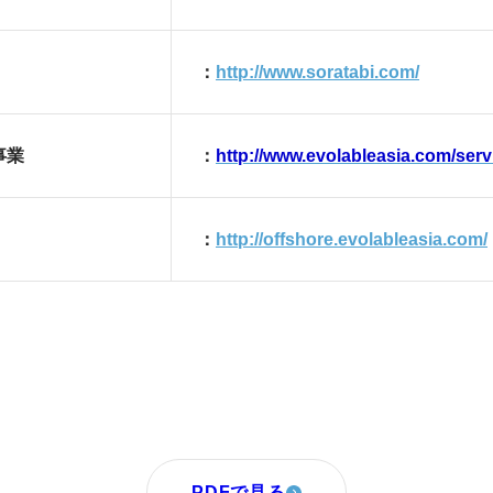
：
http://www.soratabi.com/
事業
：
http://www.evolableasia.com/servi
：
http://offshore.evolableasia.com/
PDFで見る