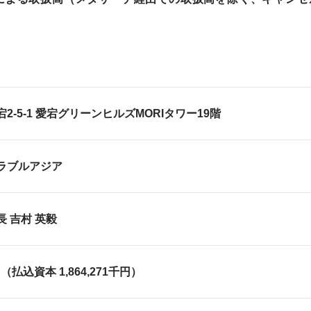
町家宿泊・日本文化体験
事業
2-5-1 愛宕グリーンヒルズMORIタワー19階
ラブルアジア
 吉村 英毅
千円（払込資本 1,864,271千円）