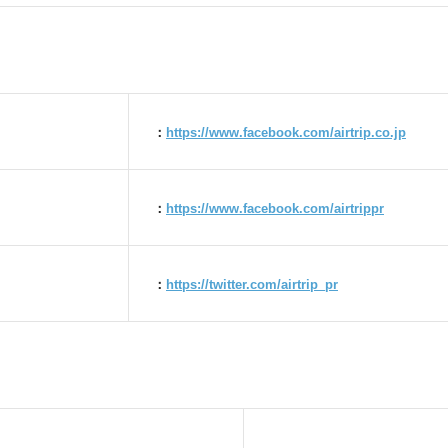
：
https://www.facebook.com/airtrip.co.jp
：
https://www.facebook.com/airtrippr
：
https://twitter.com/airtrip_pr