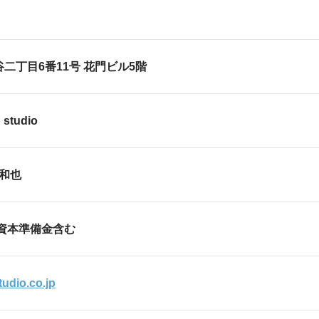
区渋谷二丁目6番11号 花門ビル5階
studio
 和也
※資本準備金含む
tudio.co.jp