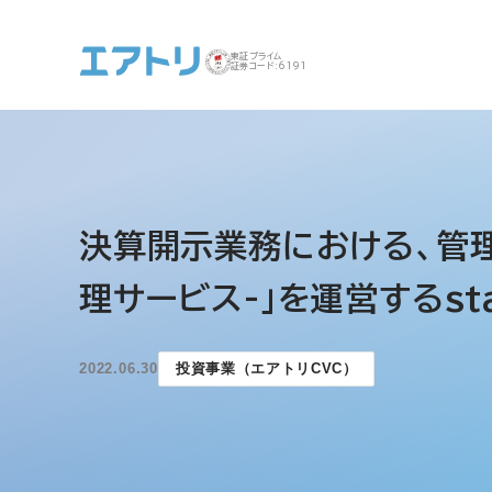
東証プライム
証券コード:6191
事業案内 トップ
企業情報 トップ
IR トップ
サステナビリティ ト
決算開示業務における、管理業
ップ
理サービス-」を運営するsta
2022.06.30
投資事業（エアトリCVC）