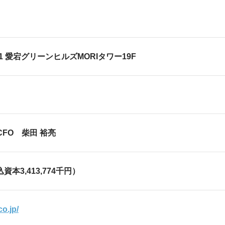
2-5-1 愛宕グリーンヒルズMORIタワー
CFO 柴田 裕亮
込資本3,413,774千円）
co.jp/