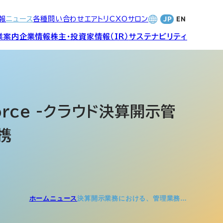
報
ニュース
各種問い合わせ
エアトリCXOサロン
業案内
企業情報
株主・投資家情報（IR）
サステナビリティ
合サービ
訪日旅行事業・
財務・業績
社長メッセージ
SDGsへの取り組み
Wi-Fiレンタル事業
rce -クラウド決算開示管
携
バナンス
個人投資家の皆さまへ
CVC)
地方創生事業
数字でみる
エアトリ
ャーポリ
よくあるご質問
ットフォ
エアトリグループ・役員
ホーム
ニュース
決算開示業務における、管理業務…
プロフィール
CXOコミュニティ事業
ティング