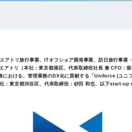
IRお問い合わせ
免責事項
事業
社外アドバイザー
旅行業者取扱額
プロフィール
（観光庁公表）
HRコンサルティング事業
航空会社総代理
エンタープライズ
海外ツアー事業
事業
力で、エアトリ旅行事業、ITオフショア開発事業、訪日旅行事業
アトリ（本社：東京都港区、代表取締役社長 兼 CFO：柴
おける、管理業務のDX化に貢献する「Uniforce (ユニフ
法人DX推進事業
o（本社：東京都渋谷区、代表取締役：砂田 和也、以下start-u
ポータルサイト事業
ヘルスケア事業
ゴルフライフサ
AIロボット事業
業