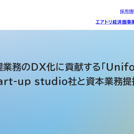
採用情
エアトリ経済圏
事
エアトリグループの
IRニュース
スポーツ・
グローバルIT総
経営情報
エアトリ旅行事業
企業理念
CSR活動
約束/行動指針
スポンサーシップ
ス事業
務のDX化に貢献する「Unifo
rt-up studio社と資本業務提
IRライブラリー
コーポレートガ
メディア事業
航空会社との取り組み
投資事業(エアトリ
事業変遷と沿革
ディスクロージ
IRカレンダー
マッチングプラ
創業者・役員
シー
会社概要・
アクセス
ーム事業・
プロフィール
クラウド事業
デジタルマーケ