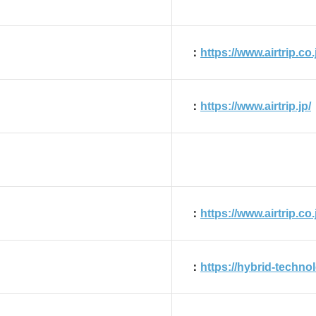
：
https://www.airtrip.co.
」
：
https://www.airtrip.jp/
：
https://www.airtrip.co
：
https://hybrid-technol