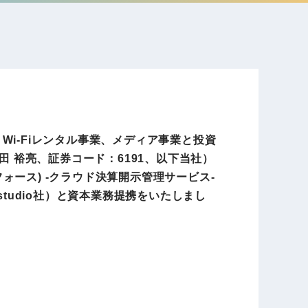
電子公告
店事業
レンタカー事業
DX開発
美容FC事業
・Wi-Fiレンタル事業、メディア事業と投資
田 裕亮、証券コード：6191、以下当社）
ォース) -クラウド決算開示管理サービス-
・
p studio社）と資本業務提携をいたしまし
人材ソリューション事業
ポート事
外貨自動両替機事業