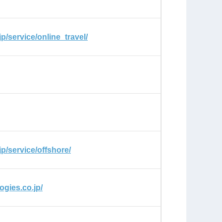
jp/service/online_travel/
.jp/service/offshore/
ogies.co.jp/