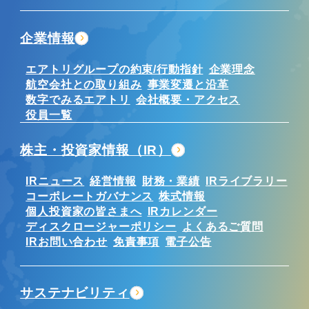
企業情報
エアトリグループの約束/行動指針
企業理念
航空会社との取り組み
事業変遷と沿革
数字でみるエアトリ
会社概要・アクセス
役員一覧
株主・投資家情報（IR）
IRニュース
経営情報
財務・業績
IRライブラリー
コーポレートガバナンス
株式情報
個人投資家の皆さまへ
IRカレンダー
ディスクロージャーポリシー
よくあるご質問
IRお問い合わせ
免責事項
電子公告
サステナビリティ