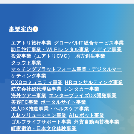
事業案内
エアトリ旅行事業
グローバルIT総合サービス事業
訪日旅行事業・Wi-Fiレンタル事業
メディア事業
投資事業（エアトリCVC）
地方創生事業
クラウド事業
マッチングプラットフォーム事業・デジタルマー
ケティング事業
CXOコミュニティ事業
HRコンサルティング事業
航空会社総代理店事業
レンタカー事業
海外ツアー事業
エンタープライズDX開発事業
美容FC事業
ポータルサイト事業
法人DX推進事業・ヘルスケア事業
人材ソリューション事業
AIロボット事業
ゴルフライフサポート事業
外貨自動両替機事業
町家宿泊・日本文化体験事業