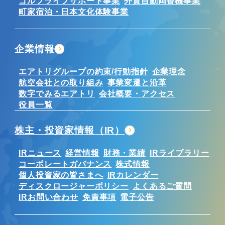
ゴルフライフサポート事業
外貨自動両替機事業
町家宿泊・日本文化体験事業
企業情報
エアトリグループの約束/行動指針
企業理念
航空会社との取り組み
事業変遷と沿革
数字でみるエアトリ
会社概要・アクセス
役員一覧
株主・投資家情報（IR）
IRニュース
経営情報
財務・業績
IRライブラリー
コーポレートガバナンス
株式情報
個人投資家の皆さまへ
IRカレンダー
ディスクロージャーポリシー
よくあるご質問
IRお問い合わせ
免責事項
電子公告