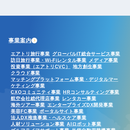
事業案内
エアトリ旅行事業
グローバルIT総合サービス事業
訪日旅行事業・Wi-Fiレンタル事業
メディア事業
投資事業（エアトリCVC）
地方創生事業
クラウド事業
マッチングプラットフォーム事業・デジタルマー
ケティング事業
CXOコミュニティ事業
HRコンサルティング事業
航空会社総代理店事業
レンタカー事業
海外ツアー事業
エンタープライズDX開発事業
美容FC事業
ポータルサイト事業
法人DX推進事業・ヘルスケア事業
人材ソリューション事業
AIロボット事業