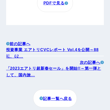
PDFで見る
前の記事へ
投資事業 エアトリCVCレポート Vol.4を公開～88
社、62…
次の記事へ
「2023エアトリ超新春セール」を開始!!～第一弾と
して、国内旅…
記事一覧へ戻る