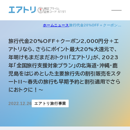
東証プライム
証券コード:6191
ホーム
ニュース
旅行代金20%OFF＋クーポン…
旅行代金20%OFF＋クーポン2,000円分＋エ
アトリなら、さらにポイント最大20%大還元で、
年明けもまだまだおトク!!「エアトリ」が、2023
年「全国旅行支援対象プラン」の北海道・沖縄・鹿
児島をはじめとした主要旅行先の割引販売をスタ
ート!!～春先の旅行も早期予約と割引適用でさら
におトクに！～
2022.12.26
エアトリ旅行事業