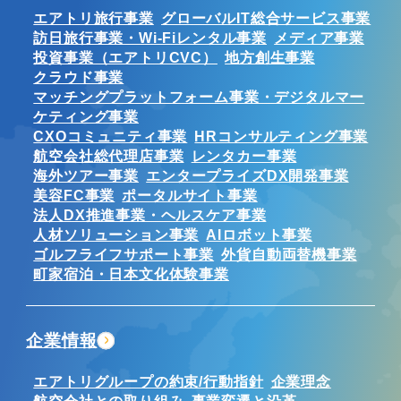
エアトリ旅行事業
グローバルIT総合サービス事業
訪日旅行事業・Wi-Fiレンタル事業
メディア事業
投資事業（エアトリCVC）
地方創生事業
クラウド事業
マッチングプラットフォーム事業・デジタルマー
ケティング事業
CXOコミュニティ事業
HRコンサルティング事業
航空会社総代理店事業
レンタカー事業
海外ツアー事業
エンタープライズDX開発事業
美容FC事業
ポータルサイト事業
法人DX推進事業・ヘルスケア事業
人材ソリューション事業
AIロボット事業
ゴルフライフサポート事業
外貨自動両替機事業
町家宿泊・日本文化体験事業
企業情報
エアトリグループの約束/行動指針
企業理念
航空会社との取り組み
事業変遷と沿革