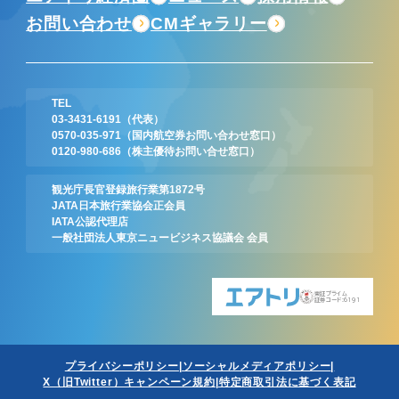
お問い合わせ
CMギャラリー
TEL
03-3431-6191
（代表）
0570-035-971
（国内航空券お問い合わせ窓口）
0120-980-686
（株主優待お問い合せ窓口）
観光庁長官登録旅行業第1872号
JATA日本旅行業協会正会員
IATA公認代理店
一般社団法人東京ニュービジネス協議会 会員
東証プライム
証券コード:6191
プライバシーポリシー
ソーシャルメディアポリシー
X（旧Twitter）キャンペーン規約
特定商取引法に基づく表記