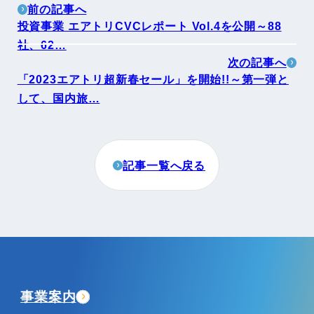
前の記事へ
投資事業 エアトリCVCレポート Vol.4を公開～88
社、62…
次の記事へ
「2023エアトリ超新春セール」を開始!!～第一弾と
して、国内旅…
記事一覧へ戻る
事業案内