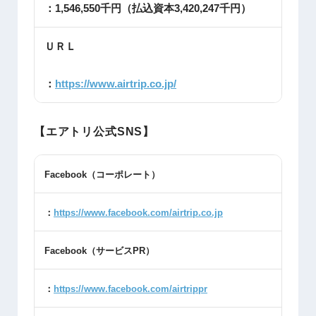
：1,546,550千円（払込資本3,420,247千円）
ＵＲＬ
：
https://www.airtrip.co.jp/
【エアトリ公式SNS】
Facebook
（コーポレート）
：
https://www.facebook.com/airtrip.co.jp
Facebook
（サービス
PR
）
：
https://www.facebook.com/airtrippr