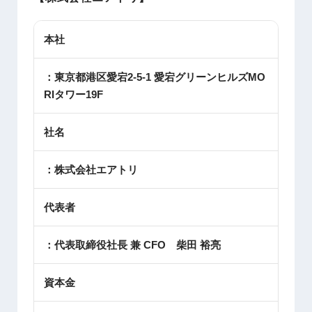
本社
：東京都港区愛宕2-5-1 愛宕グリーンヒルズMO
RIタワー19F
社名
：株式会社エアトリ
代表者
：代表取締役社長 兼 CFO 柴田 裕亮
資本金