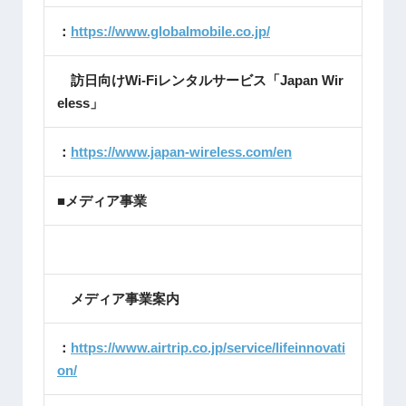
：
https://www.globalmobile.co.jp/
訪日向けWi-Fiレンタルサービス「Japan Wir
eless」
：
https://www.japan-wireless.com/en
■メディア事業
メディア事業案内
：
https://www.airtrip.co.jp/service/lifeinnovati
on/