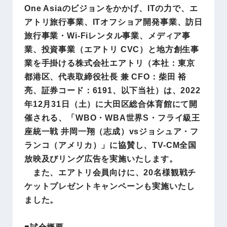
One Asiaのビジョンをかかげ、ITの力で、エ
アトリ旅行事業、ITオフショア開発事業、訪日
旅行事業・Wi-Fiレンタル事業、メディア事
業、投資事業（エアトリ CVC）と地方創生事
業を手掛ける株式会社エアトリ（本社：東京
都港区、代表取締役社長 兼 CFO：柴田 裕
亮、証券コード：6191、以下当社）は、2022
年12月31日（土）に大田区総合体育館にて開
催される、「WBO・WBA世界S・フライ級王
座統一戦 井岡一翔（志成）vsジョシュア・フ
ランコ（アメリカ）」に協賛し、TV-CM全国
放映及びリング広告を実施いたします。
また、エアトリ会員向けに、20名様観戦チ
ケットプレゼントキャンペーンも実施いたし
ました。
■試合概要