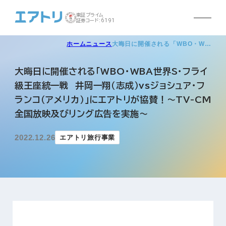
東証プライム
証券コード:6191
ホーム
ニュース
大晦日に開催される「WBO・W…
大晦日に開催される「WBO・WBA世界S・フライ
級王座統一戦 井岡一翔（志成）vsジョシュア・フ
ランコ（アメリカ）」にエアトリが協賛！〜TV-CM
全国放映及びリング広告を実施〜
2022.12.26
エアトリ旅行事業