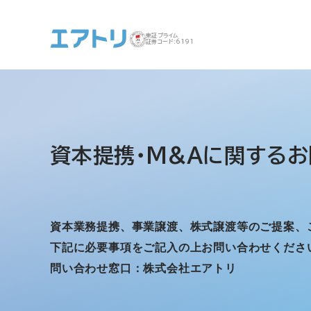
東証プライム
証券コード:6191
事業案内 トップ
企業情報 トップ
IR トップ
サステナビリティ ト
資本提携・M&Aに関する
お
ップ
資本業務提携、事業譲渡、株式譲渡等のご提案、
下記に必要事項をご記入の上お問い合わせくださ
問い合わせ窓口：株式会社エアトリ