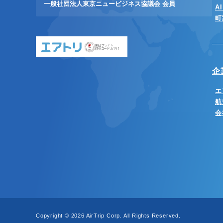
一般社団法人東京ニュービジネス協議会 会員
A
町
東証プライム
証券コード:6191
企
エ
航
会
Copyright © 2026 AirTrip Corp. All Rights Reserved.