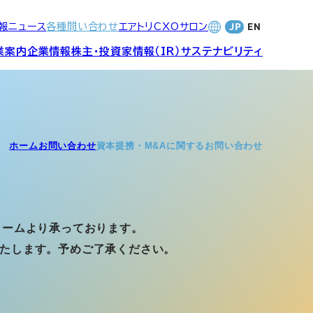
報
ニュース
各種問い合わせ
エアトリCXOサロン
業案内
企業情報
株主・投資家情報（IR）
サステナビリティ
合サービ
訪日旅行事業・
財務・業績
社長メッセージ
SDGsへの取り組み
ホーム
お問い合わせ
資本提携・M&Aに関するお問い合わせ
Wi-Fiレンタル事業
バナンス
個人投資家の皆さまへ
CVC)
地方創生事業
数字でみる
エアトリ
ォームより承っております。
ャーポリ
たします。予めご了承ください。
よくあるご質問
ットフォ
エアトリグループ・役員
プロフィール
CXOコミュニティ事業
ティング