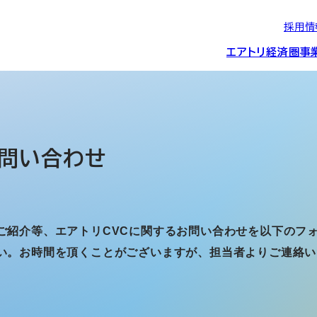
採用情
エアトリ経済圏
事
エアトリグループの
IRニュース
スポーツ・
グローバルIT総
経営情報
エアトリ旅行事業
企業理念
CSR活動
約束/行動指針
スポンサーシップ
ス事業
問い合わせ
IRライブラリー
コーポレートガ
メディア事業
航空会社との取り組み
投資事業(エアトリ
事業変遷と沿革
ご紹介等、エアトリCVCに関するお問い合わせを以下のフ
ディスクロージ
い。お時間を頂くことがございますが、担当者よりご連絡い
IRカレンダー
マッチングプラ
創業者・役員
シー
会社概要・
アクセス
ーム事業・
プロフィール
クラウド事業
デジタルマーケ