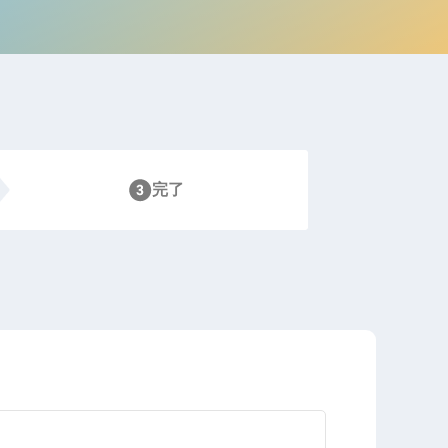
電子公告
店事業
レンタカー事業
DX開発
美容FC事業
完了
・
人材ソリューション事業
ポート事
外貨自動両替機事業