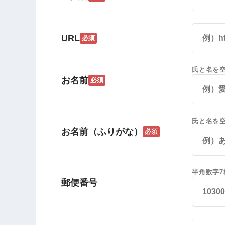
URL
必須
氏と名を
お名前
必須
氏と名を
お名前（ふりがな）
必須
半角数字7
郵便番号