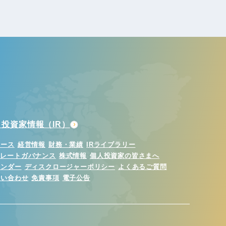
投資家情報（IR）
ュース
経営情報
財務・業績
IRライブラリー
ポレートガバナンス
株式情報
個人投資家の皆さまへ
レンダー
ディスクロージャーポリシー
よくあるご質問
問い合わせ
免責事項
電子公告