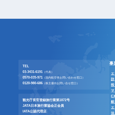
事
TEL
03-3431-6191
（代表）
エ
0570-035-971
（国内航空券お問い合わせ窓口）
訪
0120-980-686
（株主優待お問い合せ窓口）
投
マ
C
観光庁長官登録旅行業第1872号
航
JATA日本旅行業協会正会員
エ
IATA公認代理店
法