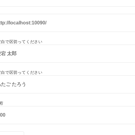
町家宿泊・日本文化体験
事業
空白で区切ってください
空白で区切ってください
桁