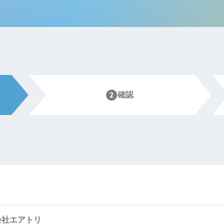
IRお問い合わせ
免責事項
事業
社外アドバイザー
旅行業者取扱額
プロフィール
（観光庁公表）
HRコンサルティング事業
航空会社総代理
エンタープライズ
海外ツアー事業
確認
事業
法人DX推進事業
ポータルサイト事業
ヘルスケア事業
ゴルフライフサ
AIロボット事業
業