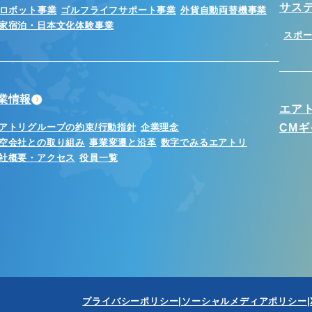
サス
Iロボット事業
ゴルフライフサポート事業
外貨自動両替機事業
家宿泊・日本文化体験事業
スポ
業情報
エア
アトリグループの約束/行動指針
企業理念
CM
空会社との取り組み
事業変遷と沿革
数字でみるエアトリ
社概要・アクセス
役員一覧
プライバシーポリシー
ソーシャルメディアポリシー