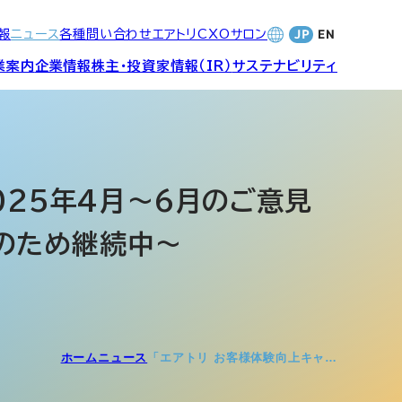
報
ニュース
各種問い合わせ
エアトリCXOサロン
業案内
企業情報
株主・投資家情報（IR）
サステナビリティ
合サービ
訪日旅行事業・
財務・業績
社長メッセージ
SDGsへの取り組み
Wi-Fiレンタル事業
025年4月～6月のご意見
のため継続中〜
バナンス
個人投資家の皆さまへ
CVC)
地方創生事業
数字でみる
エアトリ
ャーポリ
よくあるご質問
ットフォ
エアトリグループ・役員
ホーム
ニュース
「エアトリ お客様体験向上キャ…
プロフィール
CXOコミュニティ事業
ティング