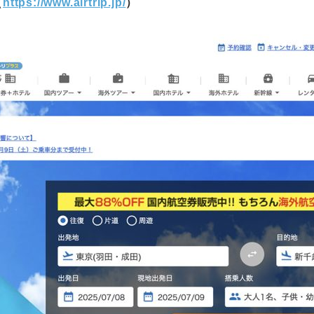
（
https://www.airtrip.jp/
）
町家宿泊・日本文化体験
事業