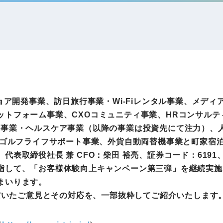
IRお問い合わせ
免責事項
事業
社外アドバイザー
旅行業者取扱額
プロフィール
（観光庁公表）
HRコンサルティング事業
航空会社総代理
エンタープライズ
海外ツアー事業
事業
ョア開発事業、訪日旅行事業・Wi-Fiレンタル事業、メディ
ットフォーム事業、CXOコミュニティ事業、HRコンサル
進事業・ヘルスケア事業（以降の事業は投資先にて注力）、
法人DX推進事業
、ゴルフライフサポート事業、外貨自動両替機事業と町家宿
ポータルサイト事業
ヘルスケア事業
代表取締役社長 兼 CFO：柴田 裕亮、証券コード：619
指して、「お客様体験向上キャンペーン第三弾」を継続実施
まいります。
ゴルフライフサ
だいたご意見とその対応を、一部抜粋してご紹介いたします
AIロボット事業
業