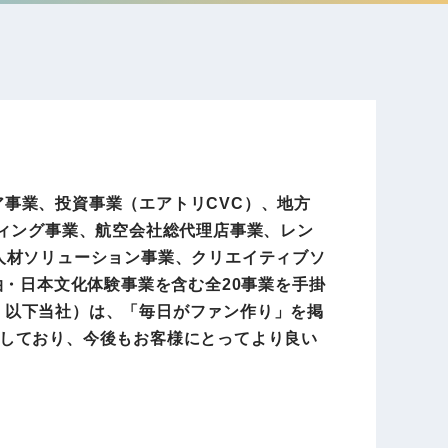
電子公告
店事業
レンタカー事業
DX開発
美容FC事業
ア事業、投資事業（エアトリCVC）、地方
ティング事業、航空会社総代理店事業、レン
人材ソリューション事業、クリエイティブソ
・
泊・日本文化体験事業を含む全20事業を手掛
人材ソリューション事業
1、以下当社）は、「毎日がファン作り」を掲
しており、今後もお客様にとってより良い
ポート事
。
外貨自動両替機事業