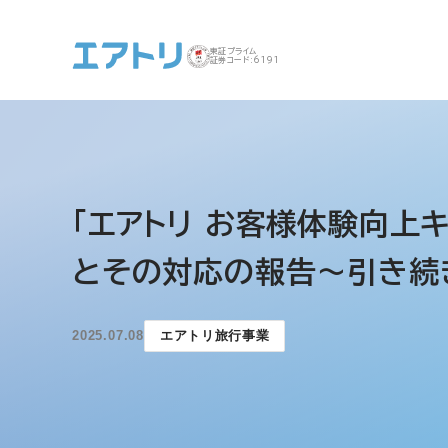
東証プライム
証券コード:6191
事業案内 トップ
企業情報 トップ
IR トップ
サステナビリティ ト
「エアトリ お客様体験向上
ップ
とその対応の報告～引き続
2025.07.08
エアトリ旅行事業