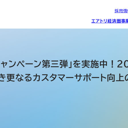
採用情
エアトリ経済圏
事
エアトリグループの
IRニュース
スポーツ・
グローバルIT総
経営情報
エアトリ旅行事業
企業理念
CSR活動
約束/行動指針
スポンサーシップ
ス事業
キャンペーン第三弾」を実施中！2
き更なるカスタマーサポート向上
IRライブラリー
コーポレートガ
メディア事業
航空会社との取り組み
投資事業(エアトリ
事業変遷と沿革
ディスクロージ
IRカレンダー
マッチングプラ
創業者・役員
シー
会社概要・
アクセス
ーム事業・
プロフィール
クラウド事業
デジタルマーケ