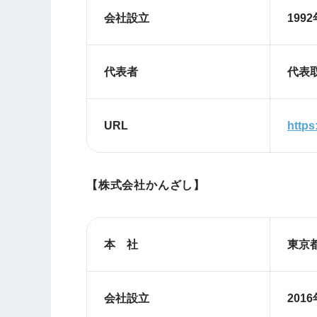
会社設立
199
代表者
代表
URL
https
【株式会社かんざし】
本 社
東京都
会社設立
201