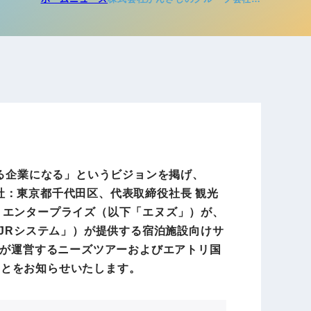
電子公告
店事業
レンタカー事業
DX開発
美容FC事業
とされる企業になる」というビジョンを掲げ、
・
社：東京都千代田区、代表取締役社長 観光
人材ソリューション事業
・エンタープライズ（以下「エヌズ」）が、
JRシステム」）が提供する宿泊施設向けサ
しが運営するニーズツアーおよびエアトリ国
ポート事
たことをお知らせいたします。
外貨自動両替機事業