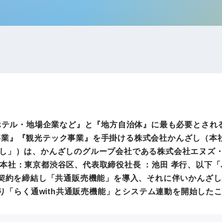
IRお問い合わせ
免責事項
事業
社外アドバイザー
旅行業者取扱額
プロフィール
（観光庁公表）
HRコンサルティング事業
航空会社総代理
エンタープライズ
海外ツアー事業
事業
n - 『旅館・ホテル・地場企業など』と『地方自治体』に最も必要
法人DX推進事業
事業』『観光テック事業』を手掛ける株式会社かんざし（本
ポータルサイト事業
ヘルスケア事業
ざし」）は、かんざしのグループ会社である株式会社エヌズ
本社：東京都渋谷区、代表取締役社長 ：池田 孝行、以下「
接続契約を締結し「共通販売機能」を導入、それに伴いかんざ
ゴルフライフサ
より「らく通with共通販売機能」とシステム連動を開始し
AIロボット事業
業