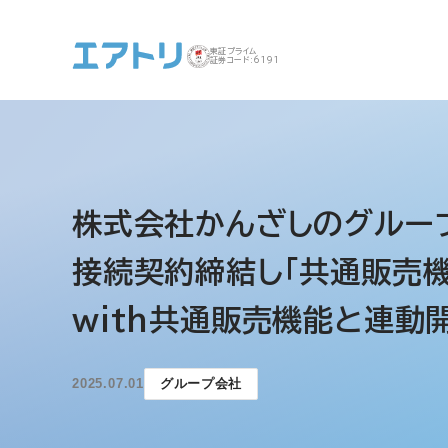
東証プライム
証券コード:6191
事業案内 トップ
企業情報 トップ
IR トップ
サステナビリティ ト
株式会社かんざしのグループ
ップ
接続契約締結し「共通販売
with共通販売機能と連動
2025.07.01
グループ会社