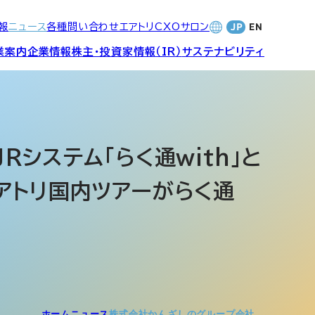
報
ニュース
各種問い合わせ
エアトリCXOサロン
業案内
企業情報
株主・投資家情報（IR）
サステナビリティ
合サービ
訪日旅行事業・
財務・業績
社長メッセージ
SDGsへの取り組み
Wi-Fiレンタル事業
システム「らく通with」と
アトリ国内ツアーがらく通
バナンス
個人投資家の皆さまへ
CVC)
地方創生事業
数字でみる
エアトリ
ャーポリ
よくあるご質問
ットフォ
エアトリグループ・役員
プロフィール
CXOコミュニティ事業
ティング
ホーム
ニュース
株式会社かんざしのグループ会社…