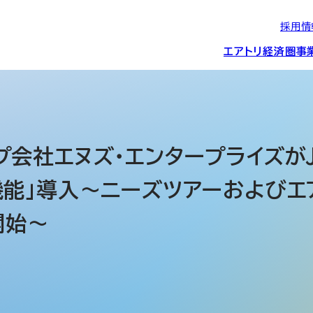
採用情
エアトリ経済圏
事
エアトリグループの
IRニュース
スポーツ・
グローバルIT総
経営情報
エアトリ旅行事業
企業理念
CSR活動
約束/行動指針
スポンサーシップ
ス事業
会社エヌズ・エンタープライズがJR
機能」導入～ニーズツアーおよびエ
IRライブラリー
コーポレートガ
メディア事業
航空会社との取り組み
投資事業(エアトリ
事業変遷と沿革
開始～
ディスクロージ
IRカレンダー
マッチングプラ
創業者・役員
シー
会社概要・
アクセス
ーム事業・
プロフィール
クラウド事業
デジタルマーケ