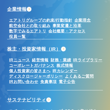
企業情報
エアトリグループの約束/行動指針
企業理念
航空会社との取り組み
事業変遷と沿革
数字でみるエアトリ
会社概要・アクセス
役員一覧
株主・投資家情報（IR）
IRニュース
経営情報
財務・業績
IRライブラリー
コーポレートガバナンス
株式情報
個人投資家の皆さまへ
IRカレンダー
ディスクロージャーポリシー
よくあるご質問
IRお問い合わせ
免責事項
電子公告
サステナビリティ