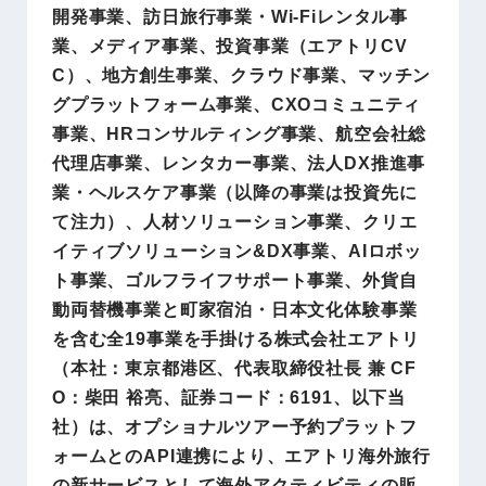
開発事業、訪日旅行事業・Wi-Fiレンタル事
業、メディア事業、投資事業（エアトリCV
C）、地方創生事業、クラウド事業、マッチン
グプラットフォーム事業、CXOコミュニティ
事業、HRコンサルティング事業、航空会社総
代理店事業、レンタカー事業、法人DX推進事
業・ヘルスケア事業（以降の事業は投資先に
て注力）、人材ソリューション事業、クリエ
イティブソリューション&DX事業、AIロボッ
ト事業、ゴルフライフサポート事業、外貨自
動両替機事業と町家宿泊・日本文化体験事業
を含む全19事業を手掛ける株式会社エアトリ
（本社：東京都港区、代表取締役社長 兼 CF
O：柴田 裕亮、証券コード：6191、以下当
社）は、オプショナルツアー予約プラットフ
ォームとのAPI連携により、エアトリ海外旅行
の新サービスとして海外アクティビティの販