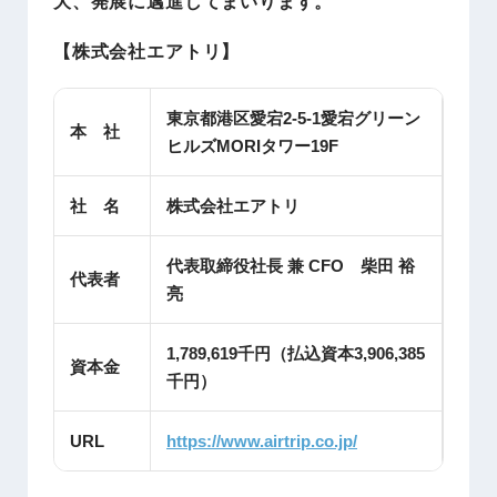
大、発展に邁進してまいります。
【株式会社エアトリ】
東京都港区愛宕2-5-1愛宕グリーン
本 社
ヒルズMORIタワー19F
社 名
株式会社エアトリ
代表取締役社長 兼 CFO 柴田 裕
代表者
亮
1,789,619千円（払込資本3,906,385
資本金
千円）
URL
https://www.airtrip.co.jp/