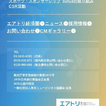
スポーツ・スポンサーシップ
SDGsの取り組み
CSR活動
エアトリ経済圏
ニュース
採用情報
お問い合わせ
CMギャラリー
TEL
03-3431-6191
（代表）
0570-035-971
（国内航空券お問い合わせ窓口）
0120-980-686
（株主優待お問い合せ窓口）
観光庁長官登録旅行業第1872号
JATA日本旅行業協会正会員
IATA公認代理店
一般社団法人東京ニュービジネス協議会 会員
東証プライム
証券コード:6191