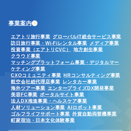
事業案内
エアトリ旅行事業
グローバルIT総合サービス事業
訪日旅行事業・Wi-Fiレンタル事業
メディア事業
投資事業（エアトリCVC）
地方創生事業
クラウド事業
マッチングプラットフォーム事業・デジタルマー
ケティング事業
CXOコミュニティ事業
HRコンサルティング事業
航空会社総代理店事業
レンタカー事業
海外ツアー事業
エンタープライズDX開発事業
美容FC事業
ポータルサイト事業
法人DX推進事業・ヘルスケア事業
人材ソリューション事業
AIロボット事業
ゴルフライフサポート事業
外貨自動両替機事業
町家宿泊・日本文化体験事業