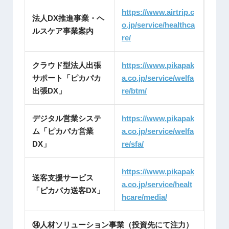
https://www.airtrip.c
法人DX推進事業・ヘ
o.jp/service/healthca
ルスケア事業案内
re/
クラウド型法人出張
https://www.pikapak
サポート「ピカパカ
a.co.jp/service/welfa
出張DX」
re/btm/
デジタル営業システ
https://www.pikapak
ム「ピカパカ営業
a.co.jp/service/welfa
DX」
re/sfa/
https://www.pikapak
送客支援サービス
a.co.jp/service/healt
「ピカパカ送客DX」
hcare/media/
⑭人材ソリューション事業（投資先にて注力）