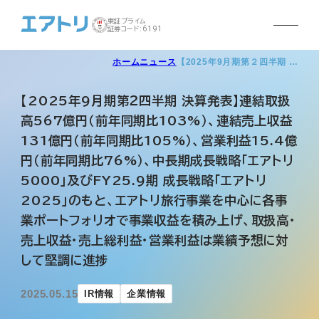
東証プライム
証券コード:6191
ホーム
ニュース
【2025年9月期第２四半期 …
【2025年9月期第２四半期 決算発表】連結取扱
高567億円（前年同期比103%）、連結売上収益
131億円（前年同期比105%）、営業利益15.4億
円（前年同期比76%）、中長期成長戦略「エアトリ
5000」及びFY25.9期 成長戦略「エアトリ
2025」のもと、エアトリ旅行事業を中心に各事
業ポートフォリオで事業収益を積み上げ、取扱高・
売上収益・売上総利益・営業利益は業績予想に対
して堅調に進捗
2025.05.15
IR情報
企業情報