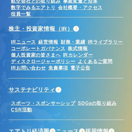
航空会社との取り組み
事業変遷と沿革
数字でみるエアトリ
会社概要・アクセス
役員一覧
株主・投資家情報（IR）
IRニュース
経営情報
財務・業績
IRライブラリー
コーポレートガバナンス
株式情報
個人投資家の皆さまへ
IRカレンダー
ディスクロージャーポリシー
よくあるご質問
IRお問い合わせ
免責事項
電子公告
サステナビリティ
スポーツ・スポンサーシップ
SDGsの取り組み
CSR活動
エアトリ経済圏
ニュース
採用情報