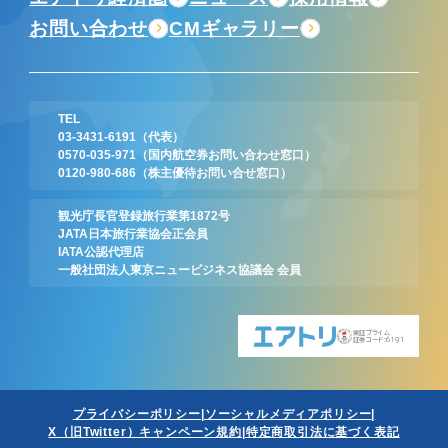
お問い合わせ
CMギャラリー
TEL
03-3431-6191
（代表）
0570-035-971
（国内航空券お問い合わせ窓口）
0120-980-686
（株主優待お問い合せ窓口）
観光庁長官登録旅行業第1872号
JATA日本旅行業協会正会員
IATA公認代理店
一般社団法人東京ニュービジネス協議会 会員
東証プライム
証券コード:6191
プライバシーポリシー
ソーシャルメディアポリシー
X（旧Twitter）キャンペーン規約
特定商取引法に基づく表記