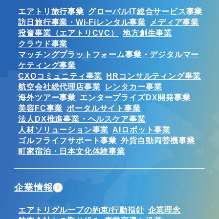
エアトリ旅行事業
グローバルIT総合サービス事業
訪日旅行事業・Wi-Fiレンタル事業
メディア事業
投資事業（エアトリCVC）
地方創生事業
クラウド事業
マッチングプラットフォーム事業・デジタルマー
ケティング事業
CXOコミュニティ事業
HRコンサルティング事業
航空会社総代理店事業
レンタカー事業
海外ツアー事業
エンタープライズDX開発事業
美容FC事業
ポータルサイト事業
法人DX推進事業・ヘルスケア事業
人材ソリューション事業
AIロボット事業
ゴルフライフサポート事業
外貨自動両替機事業
町家宿泊・日本文化体験事業
企業情報
エアトリグループの約束/行動指針
企業理念