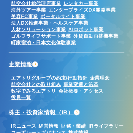
航空会社総代理店事業
レンタカー事業
海外ツアー事業
エンタープライズDX開発事業
美容FC事業
ポータルサイト事業
法人DX推進事業・ヘルスケア事業
人材ソリューション事業
AIロボット事業
ゴルフライフサポート事業
外貨自動両替機事業
町家宿泊・日本文化体験事業
企業情報
エアトリグループの約束/行動指針
企業理念
航空会社との取り組み
事業変遷と沿革
数字でみるエアトリ
会社概要・アクセス
役員一覧
株主・投資家情報（IR）
IRニュース
経営情報
財務・業績
IRライブラリー
コーポレートガバナンス
株式情報