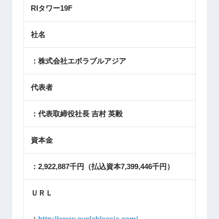
RIタワー19F
社名
：株式会社エボラブルアジア
代表者
：代表取締役社長 吉村 英毅
資本金
：2,922,887
千円（払込資本
7,399,446
千円）
ＵＲＬ
：
http://www.evolableasia.com/