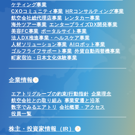
ケティング事業
CXOコミュニティ事業
HRコンサルティング事業
航空会社総代理店事業
レンタカー事業
海外ツアー事業
エンタープライズDX開発事業
美容FC事業
ポータルサイト事業
法人DX推進事業・ヘルスケア事業
人材ソリューション事業
AIロボット事業
ゴルフライフサポート事業
外貨自動両替機事業
町家宿泊・日本文化体験事業
企業情報
エアトリグループの約束/行動指針
企業理念
航空会社との取り組み
事業変遷と沿革
数字でみるエアトリ
会社概要・アクセス
役員一覧
株主・投資家情報（IR）