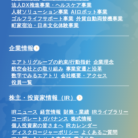
法人DX推進事業・ヘルスケア事業
人材ソリューション事業
AIロボット事業
ゴルフライフサポート事業
外貨自動両替機事業
町家宿泊・日本文化体験事業
企業情報
エアトリグループの約束/行動指針
企業理念
航空会社との取り組み
事業変遷と沿革
数字でみるエアトリ
会社概要・アクセス
役員一覧
株主・投資家情報（IR）
IRニュース
経営情報
財務・業績
IRライブラリー
コーポレートガバナンス
株式情報
個人投資家の皆さまへ
IRカレンダー
ディスクロージャーポリシー
よくあるご質問