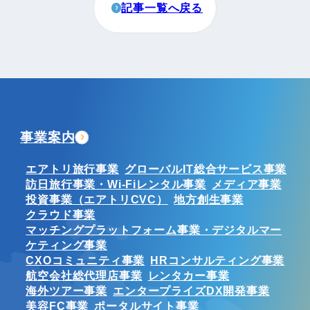
記事一覧へ戻る
事業案内
エアトリ旅行事業
グローバルIT総合サービス事業
訪日旅行事業・Wi-Fiレンタル事業
メディア事業
投資事業（エアトリCVC）
地方創生事業
クラウド事業
マッチングプラットフォーム事業・デジタルマー
ケティング事業
CXOコミュニティ事業
HRコンサルティング事業
航空会社総代理店事業
レンタカー事業
海外ツアー事業
エンタープライズDX開発事業
美容FC事業
ポータルサイト事業