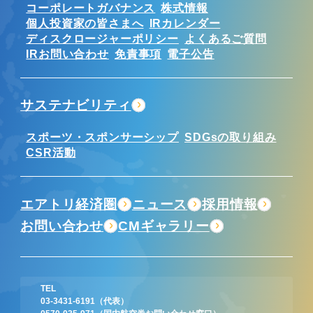
コーポレートガバナンス
株式情報
個人投資家の皆さまへ
IRカレンダー
ディスクロージャーポリシー
よくあるご質問
IRお問い合わせ
免責事項
電子公告
サステナビリティ
スポーツ・スポンサーシップ
SDGsの取り組み
CSR活動
エアトリ経済圏
ニュース
採用情報
お問い合わせ
CMギャラリー
TEL
03-3431-6191
（代表）