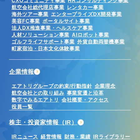
CXOコミュニティ事業
HRコンサルティング事業
航空会社総代理店事業
レンタカー事業
海外ツアー事業
エンタープライズDX開発事業
美容FC事業
ポータルサイト事業
法人DX推進事業・ヘルスケア事業
人材ソリューション事業
AIロボット事業
ゴルフライフサポート事業
外貨自動両替機事業
町家宿泊・日本文化体験事業
企業情報
エアトリグループの約束/行動指針
企業理念
航空会社との取り組み
事業変遷と沿革
数字でみるエアトリ
会社概要・アクセス
役員一覧
株主・投資家情報（IR）
IRニュース
経営情報
財務・業績
IRライブラリー