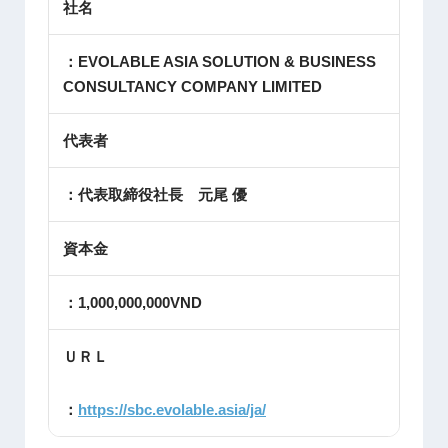
社名
：EVOLABLE ASIA SOLUTION & BUSINESS
CONSULTANCY COMPANY LIMITED
代表者
：代表取締役社長 元尾 優
資本金
：1,000,000,000VND
ＵＲＬ
：
https://sbc.evolable.asia/ja/