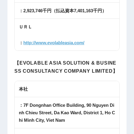
：2,923,746千円（払込資本7,401,163千円）
ＵＲＬ
：
http://www.evolableasia.com/
【
EVOLABLE ASIA SOLUTION & BUSINE
SS CONSULTANCY COMPANY LIMITED​
】
本社
：7F Dongnhan Office Building, 90 Nguyen Di
nh Chieu Street, Da Kao Ward, District 1, Ho C
hi Minh City, Viet Nam