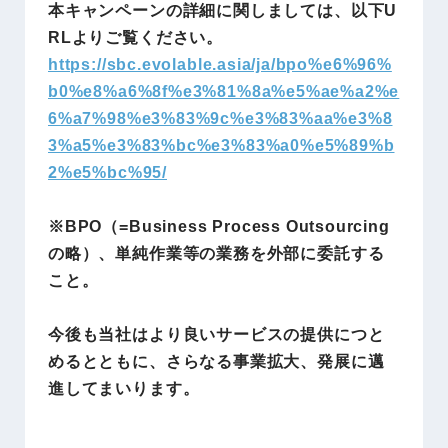
本キャンペーンの詳細に関しましては、以下U
RLよりご覧ください。
https://sbc.evolable.asia/ja/bpo%e6%96%
b0%e8%a6%8f%e3%81%8a%e5%ae%a2%e
6%a7%98%e3%83%9c%e3%83%aa%e3%8
3%a5%e3%83%bc%e3%83%a0%e5%89%b
2%e5%bc%95/
※BPO（=Business Process Outsourcing
の略）、単純作業等の業務を外部に委託する
こと。
今後も当社はより良いサービスの提供につと
めるとともに、さらなる事業拡大、発展に邁
進してまいります。