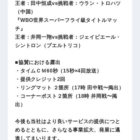
王者：田中恒成vs挑戦者：ウラン・トロハツ
（中国）
『WBO世界スーパーフライ級タイトルマッ
チ』
王者：井岡一翔vs挑戦者：ジェイビエール・
シントロン（プエルトリコ）
■
協賛における露出
・タイムＣＭ60秒（15秒×4回放送）
・提供クレジット2回
・リングマット ２箇所（17時 田中戦〜掲出）
・コーナーポスト２箇所（18時 井岡戦〜掲
出）
今後も当社はより良いサービスの提供につと
めるとともに、さらなる事業拡大、発展に邁
進してまいります。