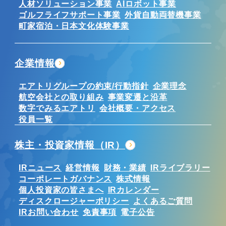
人材ソリューション事業
AIロボット事業
ゴルフライフサポート事業
外貨自動両替機事業
町家宿泊・日本文化体験事業
企業情報
エアトリグループの約束/行動指針
企業理念
航空会社との取り組み
事業変遷と沿革
数字でみるエアトリ
会社概要・アクセス
役員一覧
株主・投資家情報（IR）
IRニュース
経営情報
財務・業績
IRライブラリー
コーポレートガバナンス
株式情報
個人投資家の皆さまへ
IRカレンダー
ディスクロージャーポリシー
よくあるご質問
IRお問い合わせ
免責事項
電子公告