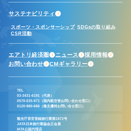
サステナビリティ
スポーツ・スポンサーシップ
SDGsの取り組み
CSR活動
エアトリ経済圏
ニュース
採用情報
お問い合わせ
CMギャラリー
TEL
03-3431-6191
（代表）
0570-035-971
（国内航空券お問い合わせ窓口）
0120-980-686
（株主優待お問い合せ窓口）
観光庁長官登録旅行業第1872号
JATA日本旅行業協会正会員
IATA公認代理店