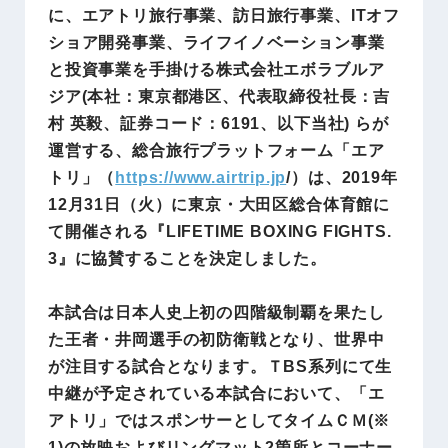
に、エアトリ旅行事業、訪日旅行事業、ITオフ
ショア開発事業、ライフイノベーション事業
と投資事業を手掛ける株式会社エボラブルア
ジア(本社：東京都港区、代表取締役社長：吉
村 英毅、証券コード：6191、以下当社) らが
運営する、総合旅行プラットフォーム「エア
トリ」（
https://www.airtri
p.jp
/
）は、2019年
12月31日（火）に東京・大田区総合体育館に
て開催される『LIFETIME BOXING FIGHTS.
3』に協賛することを決定しました。
本試合は日本人史上初の四階級制覇を果たし
た王者・井岡選手の初防衛戦となり、世界中
が注目する試合となります。ＴBS系列にて生
中継が予定されている本試合において、「エ
アトリ」ではスポンサーとしてタイムＣＭ(※
1)の放映およびリングマット2箇所とコーナー