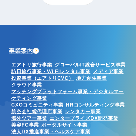
事業案内
エアトリ旅行事業
グローバルIT総合サービス事業
訪日旅行事業・Wi-Fiレンタル事業
メディア事業
投資事業（エアトリCVC）
地方創生事業
クラウド事業
マッチングプラットフォーム事業・デジタルマー
ケティング事業
CXOコミュニティ事業
HRコンサルティング事業
航空会社総代理店事業
レンタカー事業
海外ツアー事業
エンタープライズDX開発事業
美容FC事業
ポータルサイト事業
法人DX推進事業・ヘルスケア事業