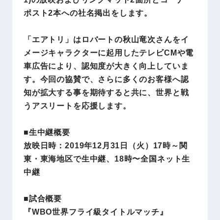
ポスト2本への社名掲出をします。
「エアトリ」はロバートの秋山竜次さんをイ
メージキャラクターに起用したテレビCMや電
車広告により、認知度が大きく向上していま
す。今回の協賛で、さらに多くのお客様へ認
知が拡大する事を期待すると共に、世界と戦
うアスリートを応援します。
■生中継概要
放映日時：2019年12月31日（火）17時～関
東・東海地区で生中継、18時〜全国ネット生
中継
■
試合概要
『WBO世界フライ級タイトルマッチ』