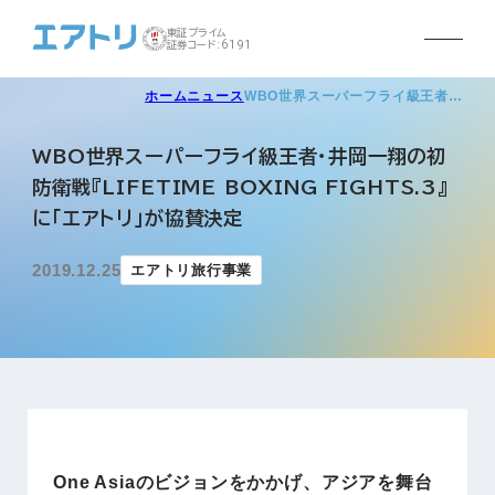
東証プライム
証券コード:6191
ホーム
ニュース
WBO世界スーパーフライ級王者…
WBO世界スーパーフライ級王者・井岡一翔の初
防衛戦『LIFETIME BOXING FIGHTS.3』
に「エアトリ」が協賛決定
2019.12.25
エアトリ旅行事業
One Asiaのビジョンをかかげ、アジアを舞台