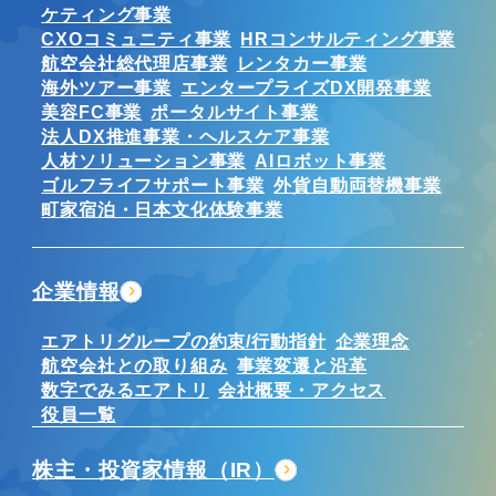
ケティング事業
CXOコミュニティ事業
HRコンサルティング事業
航空会社総代理店事業
レンタカー事業
海外ツアー事業
エンタープライズDX開発事業
美容FC事業
ポータルサイト事業
法人DX推進事業・ヘルスケア事業
人材ソリューション事業
AIロボット事業
ゴルフライフサポート事業
外貨自動両替機事業
町家宿泊・日本文化体験事業
企業情報
エアトリグループの約束/行動指針
企業理念
航空会社との取り組み
事業変遷と沿革
数字でみるエアトリ
会社概要・アクセス
役員一覧
株主・投資家情報（IR）