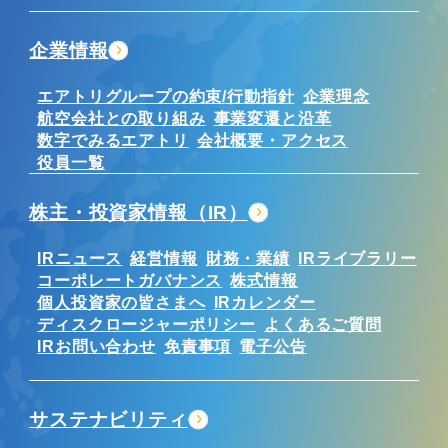
企業情報
エアトリグループの約束/行動指針
企業理念
航空会社との取り組み
事業変遷と沿革
数字でみるエアトリ
会社概要・アクセス
役員一覧
株主・投資家情報（IR）
IRニュース
経営情報
財務・業績
IRライブラリー
コーポレートガバナンス
株式情報
個人投資家の皆さまへ
IRカレンダー
ディスクロージャーポリシー
よくあるご質問
IRお問い合わせ
免責事項
電子公告
サステナビリティ