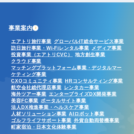
事業案内
エアトリ旅行事業
グローバルIT総合サービス事業
訪日旅行事業・Wi-Fiレンタル事業
メディア事業
投資事業（エアトリCVC）
地方創生事業
クラウド事業
マッチングプラットフォーム事業・デジタルマー
ケティング事業
CXOコミュニティ事業
HRコンサルティング事業
航空会社総代理店事業
レンタカー事業
海外ツアー事業
エンタープライズDX開発事業
美容FC事業
ポータルサイト事業
法人DX推進事業・ヘルスケア事業
人材ソリューション事業
AIロボット事業
ゴルフライフサポート事業
外貨自動両替機事業
町家宿泊・日本文化体験事業