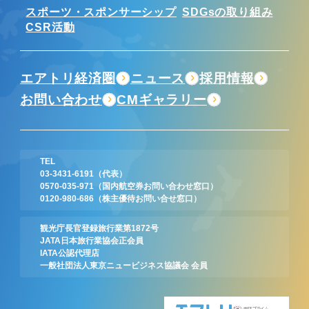
スポーツ・スポンサーシップ
SDGsの取り組み
CSR活動
エアトリ経済圏
ニュース
採用情報
お問い合わせ
CMギャラリー
TEL
03-3431-6191
（代表）
0570-035-971
（国内航空券お問い合わせ窓口）
0120-980-686
（株主優待お問い合せ窓口）
観光庁長官登録旅行業第1872号
JATA日本旅行業協会正会員
IATA公認代理店
一般社団法人東京ニュービジネス協議会 会員
東証プライム