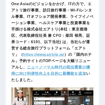
One Asiaのビジョンをかかげ、ITの力で、エ
アトリ旅行事業、訪日旅行事業・Wi-Fiレンタ
ル事業、ITオフショア開発事業、ライフイノベ
ーション事業、ヘルスケア事業と投資事業を
手掛ける株式会社エアトリ(本社：東京都港
区、代表取締役社長 兼 CFO：柴田 裕亮、証
券コード：6191、以下当社) は、当社らが運
営する総合旅行プラットフォーム「エアト
リ」（
https://www.airtrip.jp/
）の「国内ホテ
ル」予約サイトのTOPページを大幅リニュー
アルし、
ニューノーマル時代の宿泊需要の獲
得に向け利便性向上を目的に新機能を追加
い
たしました。