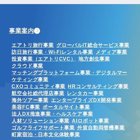
事業案内
エアトリ旅行事業
グローバルIT総合サービス事業
訪日旅行事業・Wi-Fiレンタル事業
メディア事業
投資事業（エアトリCVC）
地方創生事業
クラウド事業
マッチングプラットフォーム事業・デジタルマー
ケティング事業
CXOコミュニティ事業
HRコンサルティング事業
航空会社総代理店事業
レンタカー事業
海外ツアー事業
エンタープライズDX開発事業
美容FC事業
ポータルサイト事業
法人DX推進事業・ヘルスケア事業
人材ソリューション事業
AIロボット事業
ゴルフライフサポート事業
外貨自動両替機事業
町家宿泊・日本文化体験事業