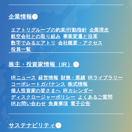
企業情報
エアトリグループの約束/行動指針
企業理念
航空会社との取り組み
事業変遷と沿革
数字でみるエアトリ
会社概要・アクセス
役員一覧
株主・投資家情報（IR）
IRニュース
経営情報
財務・業績
IRライブラリー
コーポレートガバナンス
株式情報
個人投資家の皆さまへ
IRカレンダー
ディスクロージャーポリシー
よくあるご質問
IRお問い合わせ
免責事項
電子公告
サステナビリティ