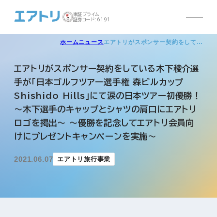
東証プライム
証券コード:6191
ホーム
ニュース
エアトリがスポンサー契約をして…
エアトリがスポンサー契約をしている木下稜介選
手が「日本ゴルフツアー選手権 森ビルカップ
Shishido Hills」にて涙の日本ツアー初優勝！
～木下選手のキャップとシャツの肩口にエアトリ
ロゴを掲出～ ～優勝を記念してエアトリ会員向
けにプレゼントキャンペーンを実施～
2021.06.07
エアトリ旅行事業