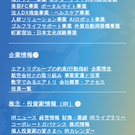
美容FC事業
ポータルサイト事業
法人DX推進事業・ヘルスケア事業
人材ソリューション事業
AIロボット事業
ゴルフライフサポート事業
外貨自動両替機事業
町家宿泊・日本文化体験事業
企業情報
エアトリグループの約束/行動指針
企業理念
航空会社との取り組み
事業変遷と沿革
数字でみるエアトリ
会社概要・アクセス
役員一覧
株主・投資家情報（IR）
IRニュース
経営情報
財務・業績
IRライブラリー
コーポレートガバナンス
株式情報
個人投資家の皆さまへ
IRカレンダー