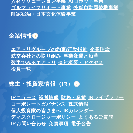
人材ソリューション事業
AIロボット事業
ゴルフライフサポート事業
外貨自動両替機事業
町家宿泊・日本文化体験事業
企業情報
エアトリグループの約束/行動指針
企業理念
航空会社との取り組み
事業変遷と沿革
数字でみるエアトリ
会社概要・アクセス
役員一覧
株主・投資家情報（IR）
IRニュース
経営情報
財務・業績
IRライブラリー
コーポレートガバナンス
株式情報
個人投資家の皆さまへ
IRカレンダー
ディスクロージャーポリシー
よくあるご質問
IRお問い合わせ
免責事項
電子公告