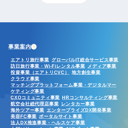
事業案内
エアトリ旅行事業
グローバルIT総合サービス事業
訪日旅行事業・Wi-Fiレンタル事業
メディア事業
投資事業（エアトリCVC）
地方創生事業
クラウド事業
マッチングプラットフォーム事業・デジタルマー
ケティング事業
CXOコミュニティ事業
HRコンサルティング事業
航空会社総代理店事業
レンタカー事業
海外ツアー事業
エンタープライズDX開発事業
美容FC事業
ポータルサイト事業
法人DX推進事業・ヘルスケア事業