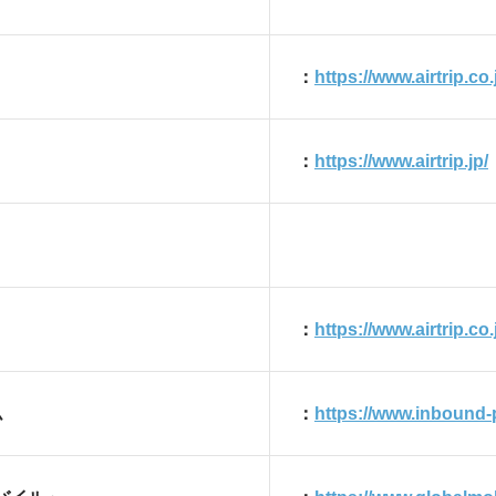
：
https://www.airtrip.co.
」
：
https://www.airtrip.jp/
：
https://www.airtrip.co
ム
：
https://www.inbound-