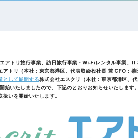
IRお問い合わせ
免責事項
事業
社外アドバイザー
旅行業者取扱額
プロフィール
（観光庁公表）
HRコンサルティング事業
航空会社総代理
エンタープライズ
海外ツアー事業
事業
力で、エアトリ旅行事業、訪日旅行事業・Wi-Fiレンタル事業
アトリ（本社：東京都港区、代表取締役社長 兼 CFO：柴田
業として展開する
株式会社エスクリ（本社：東京都港区、代表
法人DX推進事業
携を開始いたしましたので、下記のとおりお知らせいたします
ポータルサイト事業
ヘルスケア事業
取扱いを開始いたします。
ゴルフライフサ
AIロボット事業
業