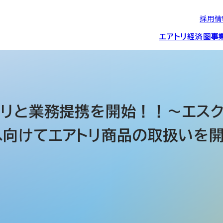
採用情
エアトリ経済圏
事
エアトリグループの
IRニュース
スポーツ・
グローバルIT総
経営情報
エアトリ旅行事業
企業理念
CSR活動
約束/行動指針
スポンサーシップ
ス事業
クリと業務提携を開始！！～エス
へ向けてエアトリ商品の取扱いを
IRライブラリー
コーポレートガ
メディア事業
航空会社との取り組み
投資事業(エアトリ
事業変遷と沿革
ディスクロージ
IRカレンダー
マッチングプラ
創業者・役員
シー
会社概要・
アクセス
ーム事業・
プロフィール
クラウド事業
デジタルマーケ