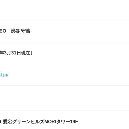
リ
EO 渋谷 守浩
21年3月31日現在）
t.jp/
2-5-1 愛宕グリーンヒルズMORIタワー