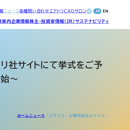
報
ニュース
各種問い合わせ
エアトリCXOサロン
業案内
企業情報
株主・投資家情報（IR）
サステナビリティ
合サービ
訪日旅行事業・
財務・業績
社長メッセージ
SDGsへの取り組み
Wi-Fiレンタル事業
クリ社サイトにて挙式をご予
開始～
バナンス
個人投資家の皆さまへ
CVC)
地方創生事業
数字でみる
エアトリ
ャーポリ
よくあるご質問
ットフォ
エアトリグループ・役員
ホーム
ニュース
「エアトリ」が株式会社エスクリ…
プロフィール
CXOコミュニティ事業
ティング