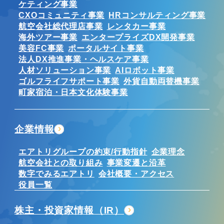
ケティング事業
CXOコミュニティ事業
HRコンサルティング事業
航空会社総代理店事業
レンタカー事業
海外ツアー事業
エンタープライズDX開発事業
美容FC事業
ポータルサイト事業
法人DX推進事業・ヘルスケア事業
人材ソリューション事業
AIロボット事業
ゴルフライフサポート事業
外貨自動両替機事業
町家宿泊・日本文化体験事業
企業情報
エアトリグループの約束/行動指針
企業理念
航空会社との取り組み
事業変遷と沿革
数字でみるエアトリ
会社概要・アクセス
役員一覧
株主・投資家情報（IR）