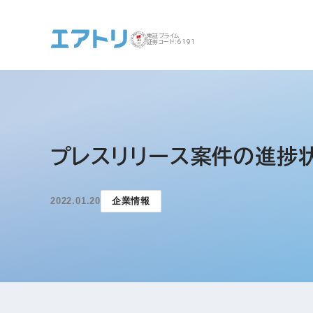
東証プライム
証券コード:6191
事業案内 トップ
企業情報 トップ
IR トップ
サステナビリティ ト
プレスリリース案件の進捗
ップ
2022.01.20
企業情報