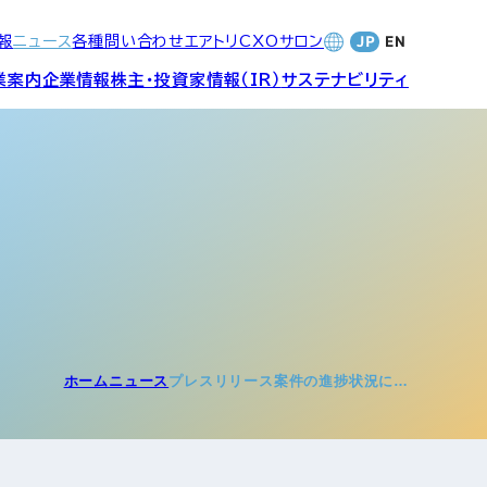
報
ニュース
各種問い合わせ
エアトリCXOサロン
業案内
企業情報
株主・投資家情報（IR）
サステナビリティ
合サービ
訪日旅行事業・
財務・業績
社長メッセージ
SDGsへの取り組み
Wi-Fiレンタル事業
バナンス
個人投資家の皆さまへ
CVC)
地方創生事業
数字でみる
エアトリ
ャーポリ
ホーム
ニュース
プレスリリース案件の進捗状況に…
よくあるご質問
ットフォ
エアトリグループ・役員
プロフィール
CXOコミュニティ事業
ティング