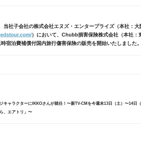
町家宿泊・日本文化体験
事業
通り、当社子会社の株式会社エヌズ・エンタープライズ（本社：大
eedstour.com/
）において、Chubb損害保険株式会社（本社：
延時宿泊費補償付国内旅行傷害保険の販売を開始いたしました
ジキャラクターに
IKKO
さんが就任！〜新
TV-CM
を今週末
13
日（土）〜
14
日
ら、エアトリ」〜