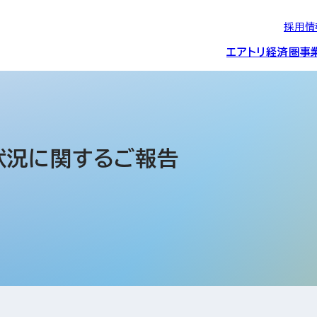
採用情
エアトリ経済圏
事
エアトリグループの
IRニュース
スポーツ・
グローバルIT総
経営情報
エアトリ旅行事業
企業理念
CSR活動
約束/行動指針
スポンサーシップ
ス事業
状況に関するご報告
IRライブラリー
コーポレートガ
メディア事業
航空会社との取り組み
投資事業(エアトリ
事業変遷と沿革
ディスクロージ
IRカレンダー
マッチングプラ
創業者・役員
シー
会社概要・
アクセス
ーム事業・
プロフィール
クラウド事業
デジタルマーケ