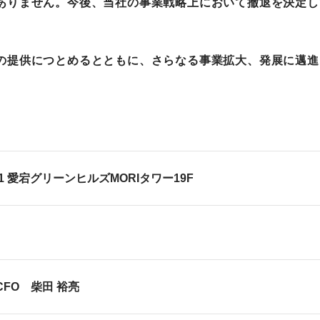
ありません。今後、当社の事業戦略上において撤退を決定し
。
の提供につとめるとともに、さらなる事業拡大、発展に邁進
2-5-1 愛宕グリーンヒルズMORIタワー
CFO 柴田 裕亮