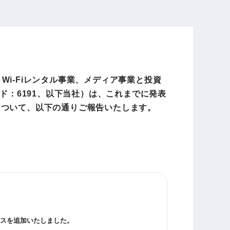
電子公告
店事業
レンタカー事業
・Wi-Fiレンタル事業、メディア事業と投資
DX開発
美容FC事業
ド：6191、以下当社）は、これまでに発表
について、以下の通りご報告いたします。
・
人材ソリューション事業
ポート事
外貨自動両替機事業
スを追加いたしました。