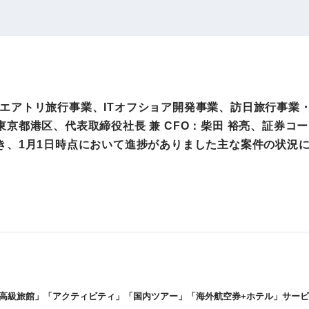
IRお問い合わせ
免責事項
事業
社外アドバイザー
旅行業者取扱額
プロフィール
（観光庁公表）
HRコンサルティング事業
航空会社総代理
力で、エアトリ旅行事業、ITオフショア開発事業、訪日旅行事業
エンタープライズ
海外ツアー事業
京都港区、代表取締役社長 兼 CFO：柴田 裕亮、証券コー
事業
き、1月1日時点において進捗がありました主な案件の状況
法人DX推進事業
ポータルサイト事業
ヘルスケア事業
ゴルフライフサ
AIロボット事業
業
高級旅館」「アクティビティ」「国内ツアー」「海外航空券
+
ホテル」サービ