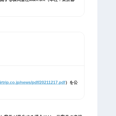
irtrip.co.jp/news/pdf/20211217.pdf
）を公