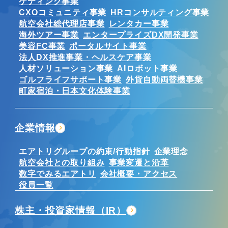
ケティング事業
CXOコミュニティ事業
HRコンサルティング事業
航空会社総代理店事業
レンタカー事業
海外ツアー事業
エンタープライズDX開発事業
美容FC事業
ポータルサイト事業
法人DX推進事業・ヘルスケア事業
人材ソリューション事業
AIロボット事業
ゴルフライフサポート事業
外貨自動両替機事業
町家宿泊・日本文化体験事業
企業情報
エアトリグループの約束/行動指針
企業理念
航空会社との取り組み
事業変遷と沿革
数字でみるエアトリ
会社概要・アクセス
役員一覧
株主・投資家情報（IR）