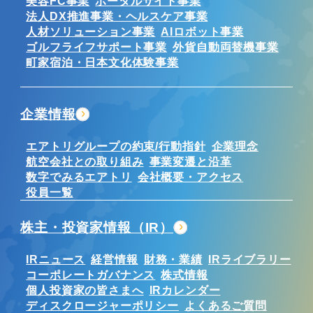
美容FC事業
ポータルサイト事業
法人DX推進事業・ヘルスケア事業
人材ソリューション事業
AIロボット事業
ゴルフライフサポート事業
外貨自動両替機事業
町家宿泊・日本文化体験事業
企業情報
エアトリグループの約束/行動指針
企業理念
航空会社との取り組み
事業変遷と沿革
数字でみるエアトリ
会社概要・アクセス
役員一覧
株主・投資家情報（IR）
IRニュース
経営情報
財務・業績
IRライブラリー
コーポレートガバナンス
株式情報
個人投資家の皆さまへ
IRカレンダー
ディスクロージャーポリシー
よくあるご質問