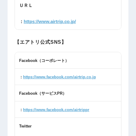
ＵＲＬ
：
https://www.airtrip.co.jp/
【エアトリ公式SNS】
Facebook
（コーポレート）
：
https://www.facebook.com/airtrip.co.jp
Facebook
（サービス
PR
）
：
https://www.facebook.com/airtrippr
Twitter