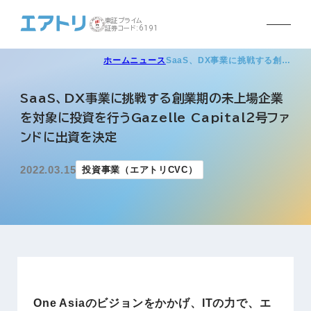
東証プライム
証券コード:6191
ホーム
ニュース
SaaS、DX事業に挑戦する創…
SaaS、DX事業に挑戦する創業期の未上場企業
を対象に投資を行うGazelle Capital２号ファ
ンドに出資を決定
2022.03.15
投資事業（エアトリCVC）
One Asiaのビジョンをかかげ、ITの力で、エ