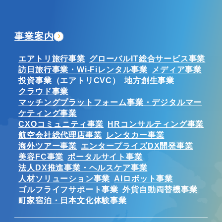
事業案内
エアトリ旅行事業
グローバルIT総合サービス事業
訪日旅行事業・Wi-Fiレンタル事業
メディア事業
投資事業（エアトリCVC）
地方創生事業
クラウド事業
マッチングプラットフォーム事業・デジタルマー
ケティング事業
CXOコミュニティ事業
HRコンサルティング事業
航空会社総代理店事業
レンタカー事業
海外ツアー事業
エンタープライズDX開発事業
美容FC事業
ポータルサイト事業
法人DX推進事業・ヘルスケア事業
人材ソリューション事業
AIロボット事業
ゴルフライフサポート事業
外貨自動両替機事業
町家宿泊・日本文化体験事業