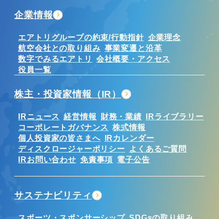
企業情報
エアトリグループの約束/行動指針
企業理念
航空会社との取り組み
事業変遷と沿革
数字でみるエアトリ
会社概要・アクセス
役員一覧
株主・投資家情報（IR）
IRニュース
経営情報
財務・業績
IRライブラリー
コーポレートガバナンス
株式情報
個人投資家の皆さまへ
IRカレンダー
ディスクロージャーポリシー
よくあるご質問
IRお問い合わせ
免責事項
電子公告
サステナビリティ
スポーツ・スポンサーシップ
SDGsの取り組み