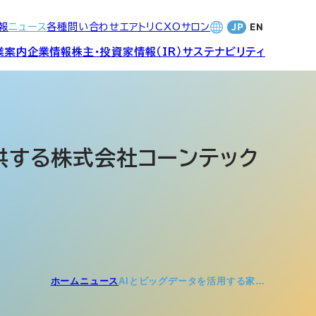
報
ニュース
各種問い合わせ
エアトリCXOサロン
業案内
企業情報
株主・投資家情報（IR）
サステナビリティ
合サービ
訪日旅行事業・
財務・業績
社長メッセージ
SDGsへの取り組み
Wi-Fiレンタル事業
提供する株式会社コーンテック
バナンス
個人投資家の皆さまへ
CVC)
地方創生事業
数字でみる
エアトリ
ャーポリ
よくあるご質問
ットフォ
エアトリグループ・役員
ホーム
ニュース
AIとビッグデータを活用する家…
プロフィール
CXOコミュニティ事業
ティング