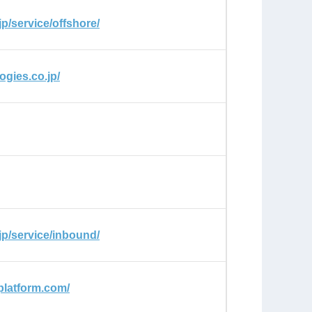
.jp/service/offshore/
ogies.co.jp/
.jp/service/inbound/
platform.com/