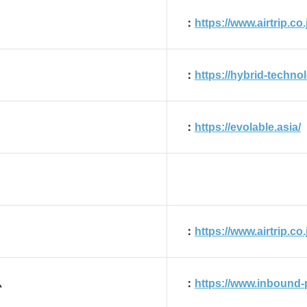
：
https://www.airtrip.co
：
https://hybrid-technol
：
https://evolable.asia/
：
https://www.airtrip.co
ム
：
https://www.inbound-