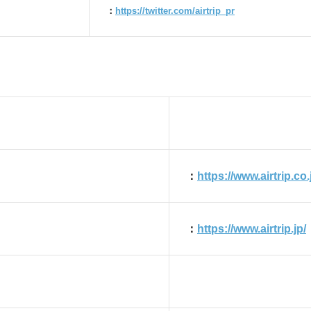
：
https://twitter.com/airtrip_pr
：
https://www.airtrip.co.
」
：
https://www.airtrip.jp/