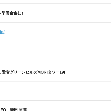
資本準備金含む）
jp/
宕2-5-1 愛宕グリーンヒルズMORIタワー
FO 柴田 裕亮