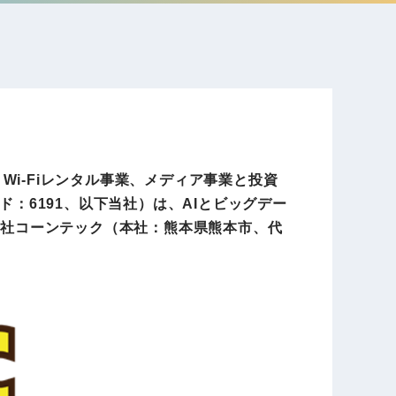
電子公告
店事業
レンタカー事業
DX開発
美容FC事業
・Wi-Fiレンタル事業、メディア事業と投資
：6191、以下当社）は、AIとビッグデー
会社コーンテック（本社：熊本県熊本市、代
・
人材ソリューション事業
ポート事
外貨自動両替機事業