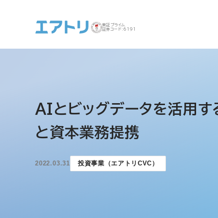
東証プライム
証券コード:6191
事業案内 トップ
企業情報 トップ
IR トップ
サステナビリティ ト
AIとビッグデータを活用す
ップ
と資本業務提携
2022.03.31
投資事業（エアトリCVC）