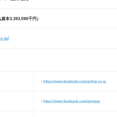
込資本3,393,590千円）
o.jp/
：
https://www.facebook.com/airtrip.co.jp
：
https://www.facebook.com/airtrippr