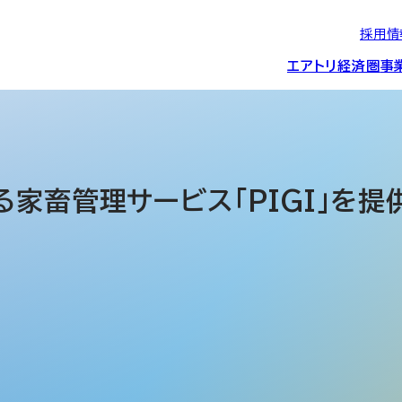
採用情
エアトリ経済圏
事
エアトリグループの
IRニュース
スポーツ・
グローバルIT総
経営情報
エアトリ旅行事業
企業理念
CSR活動
約束/行動指針
スポンサーシップ
ス事業
る家畜管理サービス「PIGI」を
IRライブラリー
コーポレートガ
メディア事業
航空会社との取り組み
投資事業(エアトリ
事業変遷と沿革
ディスクロージ
IRカレンダー
マッチングプラ
創業者・役員
シー
会社概要・
アクセス
ーム事業・
プロフィール
クラウド事業
デジタルマーケ