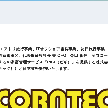
IRお問い合わせ
免責事項
事業
社外アドバイザー
旅行業者取扱額
プロフィール
（観光庁公表）
HRコンサルティング事業
航空会社総代理
エンタープライズ
海外ツアー事業
事業
力で、エアトリ旅行事業、ITオフショア開発事業、訪日旅行事業
都港区、代表取締役社長 兼 CFO：柴田 裕亮、証券コード
るAI家畜管理サービス「PIGI（ピギ）」を提供する株式
法人DX推進事業
テック社）と資本業務提携いたします。
ポータルサイト事業
ヘルスケア事業
ゴルフライフサ
AIロボット事業
業