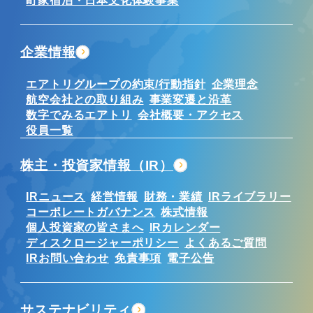
町家宿泊・日本文化体験事業
企業情報
エアトリグループの約束/行動指針
企業理念
航空会社との取り組み
事業変遷と沿革
数字でみるエアトリ
会社概要・アクセス
役員一覧
株主・投資家情報（IR）
IRニュース
経営情報
財務・業績
IRライブラリー
コーポレートガバナンス
株式情報
個人投資家の皆さまへ
IRカレンダー
ディスクロージャーポリシー
よくあるご質問
IRお問い合わせ
免責事項
電子公告
サステナビリティ