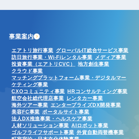
事業案内
エアトリ旅行事業
グローバルIT総合サービス事業
訪日旅行事業・Wi-Fiレンタル事業
メディア事業
投資事業（エアトリCVC）
地方創生事業
クラウド事業
マッチングプラットフォーム事業・デジタルマー
ケティング事業
CXOコミュニティ事業
HRコンサルティング事業
航空会社総代理店事業
レンタカー事業
海外ツアー事業
エンタープライズDX開発事業
美容FC事業
ポータルサイト事業
法人DX推進事業・ヘルスケア事業
人材ソリューション事業
AIロボット事業
ゴルフライフサポート事業
外貨自動両替機事業