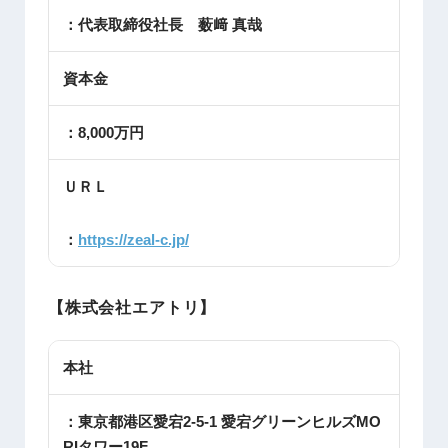
：代表取締役社長 薮﨑 真哉
資本金
：8,000万円
ＵＲＬ
：
https://zeal-c.jp/
【株式会社エアトリ】
本社
：東京都港区愛宕2-5-1 愛宕グリーンヒルズMO
RIタワー19F