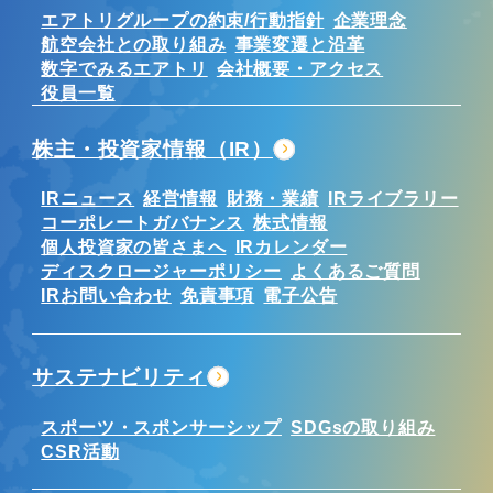
エアトリグループの約束/行動指針
企業理念
航空会社との取り組み
事業変遷と沿革
数字でみるエアトリ
会社概要・アクセス
役員一覧
株主・投資家情報（IR）
IRニュース
経営情報
財務・業績
IRライブラリー
コーポレートガバナンス
株式情報
個人投資家の皆さまへ
IRカレンダー
ディスクロージャーポリシー
よくあるご質問
IRお問い合わせ
免責事項
電子公告
サステナビリティ
スポーツ・スポンサーシップ
SDGsの取り組み
CSR活動