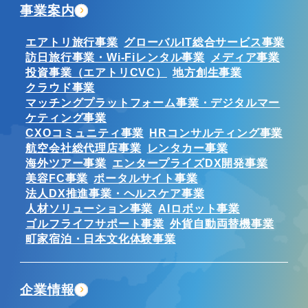
事業案内
エアトリ旅行事業
グローバルIT総合サービス事業
訪日旅行事業・Wi-Fiレンタル事業
メディア事業
投資事業（エアトリCVC）
地方創生事業
クラウド事業
マッチングプラットフォーム事業・デジタルマー
ケティング事業
CXOコミュニティ事業
HRコンサルティング事業
航空会社総代理店事業
レンタカー事業
海外ツアー事業
エンタープライズDX開発事業
美容FC事業
ポータルサイト事業
法人DX推進事業・ヘルスケア事業
人材ソリューション事業
AIロボット事業
ゴルフライフサポート事業
外貨自動両替機事業
町家宿泊・日本文化体験事業
企業情報