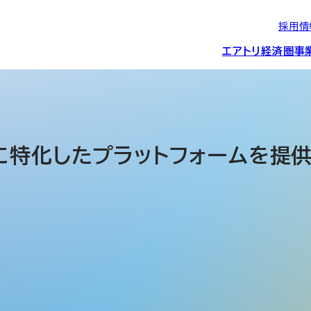
採用情
エアトリ経済圏
事
エアトリグループの
IRニュース
スポーツ・
グローバルIT総
経営情報
エアトリ旅行事業
企業理念
CSR活動
約束/行動指針
スポンサーシップ
ス事業
特化したプラットフォームを提供する
IRライブラリー
コーポレートガ
メディア事業
航空会社との取り組み
投資事業(エアトリ
事業変遷と沿革
ディスクロージ
IRカレンダー
マッチングプラ
創業者・役員
シー
会社概要・
アクセス
ーム事業・
プロフィール
クラウド事業
デジタルマーケ