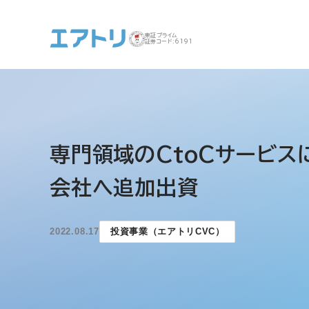
東証プライム
証券コード:6191
事業案内 トップ
企業情報 トップ
IR トップ
サステナビリティ ト
専門領域のCtoCサービスに
ップ
会社へ追加出資
2022.08.17
投資事業（エアトリCVC）