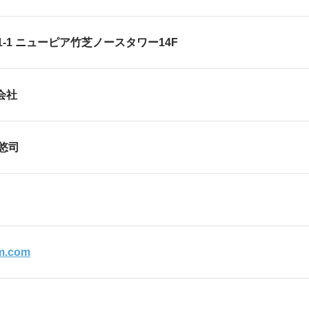
岸1-11-1 ニューピア竹芝ノースタワー1
式会社
悠司
rm.com