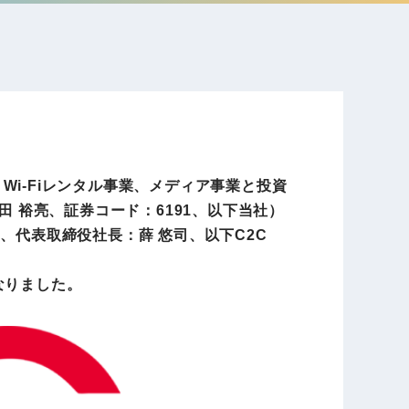
電子公告
店事業
レンタカー事業
DX開発
美容FC事業
・Wi-Fiレンタル事業、メディア事業と投資
田 裕亮、証券コード：6191、以下当社）
区、代表取締役社長：薛 悠司、以下C2C
・
人材ソリューション事業
になりました。
ポート事
外貨自動両替機事業