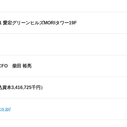
2-5-1 愛宕グリーンヒルズMORIタワー
CFO 柴田 裕亮
込資本3,416,725千円）
co.jp/