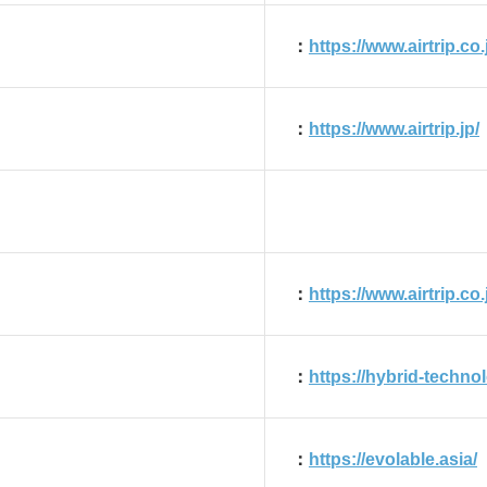
：
https://www.airtrip.co.
」
：
https://www.airtrip.jp/
：
https://www.airtrip.co
：
https://hybrid-technol
：
https://evolable.asia/