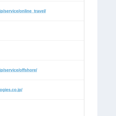
jp/service/online_travel/
.jp/service/offshore/
ogies.co.jp/