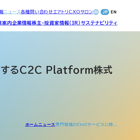
報
ニュース
各種問い合わせ
エアトリCXOサロン
業案内
企業情報
株主・投資家情報（IR）
サステナビリティ
合サービ
訪日旅行事業・
財務・業績
社長メッセージ
SDGsへの取り組み
Wi-Fiレンタル事業
C2C Platform株式
バナンス
個人投資家の皆さまへ
CVC)
地方創生事業
数字でみる
エアトリ
ャーポリ
よくあるご質問
ットフォ
エアトリグループ・役員
ホーム
ニュース
専門領域のCtoCサービスに特…
プロフィール
CXOコミュニティ事業
ティング