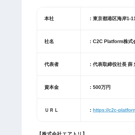
本社
：東京都港区海
社名
：C2C Platform株
代表者
：代表取締役社長 薛 
資本金
：500万円
ＵＲＬ
：
https://c2c-platfo
【株式会社エアトリ】