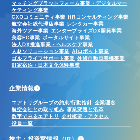
マッチングプラットフォーム事業・デジタルマー
ケティング事業
CXOコミュニティ事業
HRコンサルティング事業
航空会社総代理店事業
レンタカー事業
海外ツアー事業
エンタープライズDX開発事業
美容FC事業
ポータルサイト事業
法人DX推進事業・ヘルスケア事業
人材ソリューション事業
AIロボット事業
ゴルフライフサポート事業
外貨自動両替機事業
町家宿泊・日本文化体験事業
企業情報
エアトリグループの約束/行動指針
企業理念
航空会社との取り組み
事業変遷と沿革
数字でみるエアトリ
会社概要・アクセス
役員一覧
株主・投資家情報（IR）